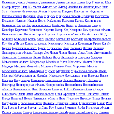
Валентина
Деньги
Динозавр
Доминикана
Дракон
Европа
Египет
Еда
Единорог
Ейск
Животные
Екатеринбург
Елец
ЕС
Жесты
Жираф
Забайкалье
Земноводные
Зима
Змея
Иваново
Ивановская область
Иероглиф
Ииндеец
Ингушетия
Индонезия
Инопланетянин
Иордания
Ирак
Иркутск
Иркутская область
Ирландия
Искусство
Исландия
Испания
Италия
Йемен
Кабардино-Балкария
Казань
Калининград
Калмыкия
Калуга
Калужская область
Камбоджа
Камерун
Камчатка
Канада
Капибара
Карачаево-Черкессия
Карелия
Катар
Кед
Кемерово
Кемеровская область
Кингисепп
Кипр
Кириши
Киров
Кировск
Кировская область
Китай
Клыки
КНДР
Колибри
Колумбия
Конго
Корги
Космос
Коста-Рика
Кострома
Костромская область
Кот
Кот-д’Ивуар
Кошка
краснодар
Красноярск
Крокодил
Кронштадт
Крым
Кувейт
Курган
Курганская область
Курск
Кыргызстан
Лаос
Ласточка
Латвия
Ленивец
Ленинградская область
Леопард
Лес
Ливан
Ливия
Липецк
Лиса
Литва
Лихтинштейн
Логотипы
Ломоносов
Лыжи
Любовь
Люди
Люксембург
Лягушка
Магадан
Магаданская область
Мадагаскар
Малайзия
Мали
Мальдивы
Мальта
Машина
Медведь
Мексика
Мозамбик
Молдова
Монако
Мопс
Мордовия
Москва
Мотоцикл
Московская область
Музыка
Мурманск
Мурманская область
Мышь
Мьянма
Наборы нашивок
Намибия
Насекомые
Настольные игры
Находка
Нигер
Нигерия
Нидерланды
Нижегородская область
Нижний Новгород
Никарагуа
Новгород
Новгородская область
Новороссийск
Новосибирск
Новосибирская
область
Новочеркасск
Нож
Норвегия
Носорог
ОАЭ
Обезьяна
Огонь
Одежда
Олимпиада
Оман
Омск
Омская область
Орел
Оренбург
Осетия
Пакистан
Панама
Панда
Парагвай
Пенза
Пензенская область
Перу
Пикалево
Пикассо
Пицца
Польша
Португалия
Пресмыкающиеся
Приколы
Приморье
Птицы
Путешествия
Пчела
Роза
Рок
Россия
Ростов
Ростов-на-Дону
Рот
Руанда
Румыния
Рыбы
Рязанская область
Рязань
Салават
Самара
Самарская область
Сан-Марино
Санкт-Петербург
Саратов