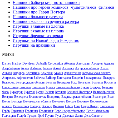
Нашивки байкерские, мото-нашивки
Нашивки про героев комиксов, мультфильмов, фильмов
Нашивки про Гарри Поттера
Нашивки большого размера
Нашивки малого и среднего размера
Игрушки вязаные из хлопка
Игрушки вязаные из плюша
Игрушки-брелоки из пряжи
Игрушки на Новый год и Рождество
Игрушки на праздники
Метки
Disney
Harlrey Davidson
Umbrella Corporation
Абхазия
Австралия
Австрия
Адыгея
Азербайджан
Акула
Албания
Алжир
Алтай
Америка
Амурская область
Ангел
Ангола
Андорра
Аргентина
Армения
Армия
Архангельск
Астраханская область
Байкер
Астрахань
Афганистан
Бабочка
Бангладеш
Бахрейн
Башкортостан
Беларусь
Белгород
Белгородская область
Бельгия
Бесенджи
Бокс
Болгария
Боливия
Босния и
Герцеговина
Ботсвана
Бразилия
Брянск
Брянская область
Буквы
Бульдог
Буркина
Фасо
Бурундук
Бурятия
Бутан
Бэнкси
Ватикан
Великий Новгород
Великобритания
Венгрия
Венесуэла
Владивосток
Владимир
Владимирская область
Волгоград
Волк
Волна
Вологда
Вологодская область
Волосово
Волхов
Воронеж
Воронежская
область
Всеволожск
Выборг
Высоцк
Вьетнам
Габон
Гана
Гарри Поттер
Гватемала
Герои мультфильмов
Герои фильмов
Гербы
Германия
Герои игр
Герои книг
Голландия
Голубь
Греция
Гриб
Грузия
Гусь
Дагестан
Дания
День Святого