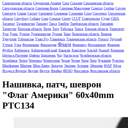
Саратовская область
Саудовская Аравия
Саха
Сахалин
Сахалинская область
Свердловская область
Северная Корея
Северная Македония
Сенегал
Сербия
Сердце
Сингапур
Сирия
Скелет
Скорпион
Словакия
Словении
Слон
Смоленск
Смоленская
область
Сноуборд
Собака
Сова
Сомали
Спорт
СССР
Ставрополье
Судан
США
Таганрог
Таджикистан
Таиланд
Такса
Тамбов
Тамбовская область
Танзания
Татарстан
Тверская область
Тверь
Тигр
Тобольск
Томск
Томская область
Транспорт
Тула
Тунис
Туризм
Туркменистан
Турция
Тыва
Тюменская область
Тюмень
Удмуртия
Узбекистан
Улан-Удэ
Ульяновск
Ульяновская область
Уорхол
Уругвай
Флаги
Утенок
Утка
Филиппины
Финляндия
Фламинго
Фотоаппарат
Франция
Футбол
Хабаровск
Хабаровский край
Хакасия
Хамелеон
Харлей
Хоккей
Хорватия
Цветы и Растения
Цифры
Цыпленок
Чад
Части тела
Челябигнская область
Челябинск
Череп
Черепаха
Черногория
Чехия
Чечня
Чили
Чита
Чувашия
Чукотка
Швейцария
Швеция
Шри-Ланка
Эквадор
Эмоции
Эстония
Эфиопия
ЮАР
Югра
Ягоды и Фрукты
Якутия
Якутск
Ямайка
ЯНАО
Ярославль
Ярославская область
Нашивка, патч, шеврон
"Флаг Америки" 60x40mm
PTC134