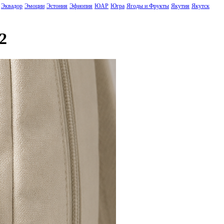
Эквадор
Эмоции
Эстония
Эфиопия
ЮАР
Югра
Ягоды и Фрукты
Якутия
Якутск
2