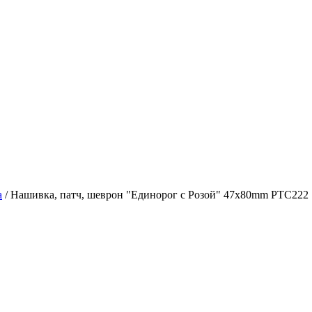
а
/
Нашивка, патч, шеврон "Единорог с Розой" 47x80mm PTC222