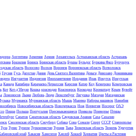
ндорра
Аргентина
Армения
Армия
Архангельск
Астраханская область
Астрахань
отсвана
Бразилия
Брянск
Брянская область
Буквы
Бульдог
Буркина Фасо
Бурундук
одская область
Волосово
Волхов
Воронеж
Воронежская область
Всеволожск
б
Грузия
Гусь
Дагестан
Дания
День Святого Валентина
Деньги
Динозавр
Доминикана
индеец
Ингушетия
Индонезия
Инопланетянин
Иордания
Ирак
Иркутск
Иркутская
ка
Канада
Капибара
Карачаево-Черкессия
Карелия
Катар
Кед
Кемерово
Кемеровская
ь
Кот
Кот-д’Ивуар
Кошка
краснодар
Красноярск
Крокодил
Кронштадт
Крым
Кувейт
ы
Ломоносов
Лыжи
Любовь
Люди
Люксембург
Лягушка
Магадан
Магаданская
узыка
Мурманск
Мурманская область
Мышь
Мьянма
Наборы нашивок
Намибия
восибирск
Новосибирская область
Новочеркасск
Нож
Норвегия
Носорог
ОАЭ
ссо
Пицца
Польша
Португалия
Пресмыкающиеся
Приколы
Приморье
Птицы
Петербург
Саратов
Саратовская область
Саудовская Аравия
Саха
Сахалин
енск
Смоленская область
Сноуборд
Собака
Сова
Сомали
Спорт
СССР
Ставрополье
Тула
Тунис
Туризм
Туркменистан
Турция
Тыва
Тюменская область
Тюмень
Удмуртия
Хабаровский край
Хакасия
Хамелеон
Харлей
Хоккей
Хорватия
Цветы и Растения