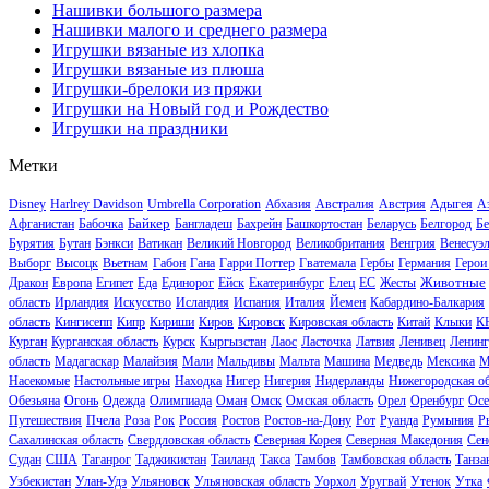
Нашивки большого размера
Нашивки малого и среднего размера
Игрушки вязаные из хлопка
Игрушки вязаные из плюша
Игрушки-брелоки из пряжи
Игрушки на Новый год и Рождество
Игрушки на праздники
Метки
Disney
Harlrey Davidson
Umbrella Corporation
Абхазия
Австралия
Австрия
Адыгея
А
Байкер
Афганистан
Бабочка
Бангладеш
Бахрейн
Башкортостан
Беларусь
Белгород
Бе
Бурятия
Бутан
Бэнкси
Ватикан
Великий Новгород
Великобритания
Венгрия
Венесуэ
Выборг
Высоцк
Вьетнам
Габон
Гана
Гарри Поттер
Гватемала
Гербы
Германия
Герои
Животные
Дракон
Европа
Египет
Еда
Единорог
Ейск
Екатеринбург
Елец
ЕС
Жесты
область
Ирландия
Искусство
Исландия
Испания
Италия
Йемен
Кабардино-Балкария
область
Кингисепп
Кипр
Кириши
Киров
Кировск
Кировская область
Китай
Клыки
К
Курган
Курганская область
Курск
Кыргызстан
Лаос
Ласточка
Латвия
Ленивец
Ленинг
область
Мадагаскар
Малайзия
Мали
Мальдивы
Мальта
Машина
Медведь
Мексика
М
Насекомые
Настольные игры
Находка
Нигер
Нигерия
Нидерланды
Нижегородская об
Обезьяна
Огонь
Одежда
Олимпиада
Оман
Омск
Омская область
Орел
Оренбург
Осе
Путешествия
Пчела
Роза
Рок
Россия
Ростов
Ростов-на-Дону
Рот
Руанда
Румыния
Р
Сахалинская область
Свердловская область
Северная Корея
Северная Македония
Сен
Судан
США
Таганрог
Таджикистан
Таиланд
Такса
Тамбов
Тамбовская область
Танза
Узбекистан
Улан-Удэ
Ульяновск
Ульяновская область
Уорхол
Уругвай
Утенок
Утка