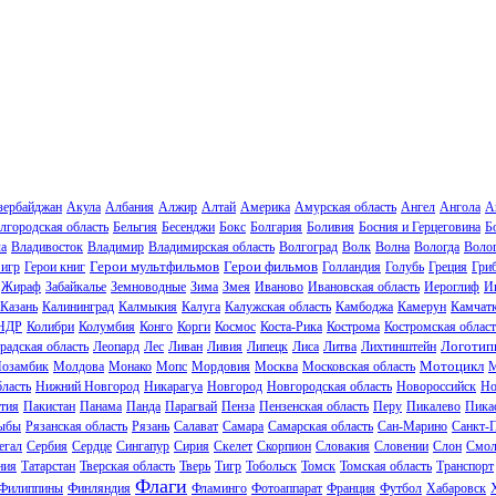
зербайджан
Акула
Албания
Алжир
Алтай
Америка
Амурская область
Ангел
Ангола
А
лгородская область
Бельгия
Бесенджи
Бокс
Болгария
Боливия
Босния и Герцеговина
Б
ла
Владивосток
Владимир
Владимирская область
Волгоград
Волк
Волна
Вологда
Волог
Герои мультфильмов
Герои фильмов
 игр
Герои книг
Голландия
Голубь
Греция
Гри
Жираф
Забайкалье
Земноводные
Зима
Змея
Иваново
Ивановская область
Иероглиф
И
Казань
Калининград
Калмыкия
Калуга
Калужская область
Камбоджа
Камерун
Камчат
НДР
Колибри
Колумбия
Конго
Корги
Космос
Коста-Рика
Кострома
Костромская област
Логотип
радская область
Леопард
Лес
Ливан
Ливия
Липецк
Лиса
Литва
Лихтинштейн
Мотоцикл
озамбик
Молдова
Монако
Мопс
Мордовия
Москва
Московская область
М
ласть
Нижний Новгород
Никарагуа
Новгород
Новгородская область
Новороссийск
Но
тия
Пакистан
Панама
Панда
Парагвай
Пенза
Пензенская область
Перу
Пикалево
Пика
ыбы
Рязанская область
Рязань
Салават
Самара
Самарская область
Сан-Марино
Санкт-
егал
Сербия
Сердце
Сингапур
Сирия
Скелет
Скорпион
Словакия
Словении
Слон
Смол
ния
Татарстан
Тверская область
Тверь
Тигр
Тобольск
Томск
Томская область
Транспорт
Флаги
Филиппины
Финляндия
Фламинго
Фотоаппарат
Франция
Футбол
Хабаровск