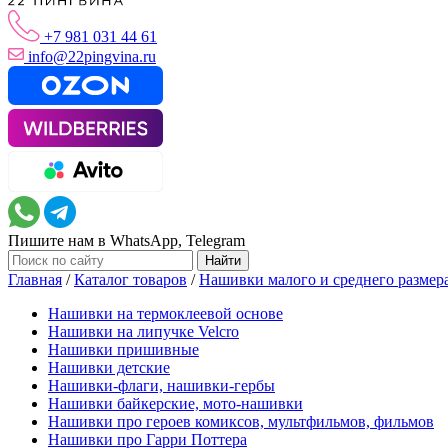
+7 981 031 44 61
info@22pingvina.ru
Пишите нам в WhatsApp, Telegram
Главная
/
Каталог товаров
/
Нашивки малого и среднего размер
Нашивки на термоклеевой основе
Нашивки на липучке Velcro
Нашивки пришивные
Нашивки детские
Нашивки-флаги, нашивки-гербы
Нашивки байкерские, мото-нашивки
Нашивки про героев комиксов, мультфильмов, фильмов
Нашивки про Гарри Поттера