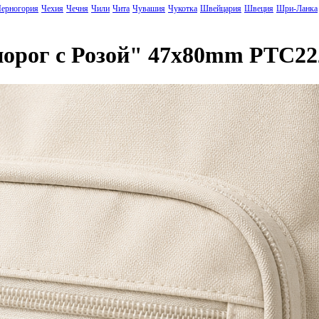
ерногория
Чехия
Чечня
Чили
Чита
Чувашия
Чукотка
Швейцария
Швеция
Шри-Ланка
норог с Розой" 47x80mm PTC22