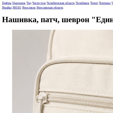
Цифры
Цыпленок
Чад
Части тела
Челябигнская область
Челябинск
Череп
Черепаха
Ч
Ямайка
ЯНАО
Ярославль
Ярославская область
Нашивка, патч, шеврон "Еди