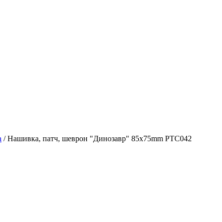
а
/
Нашивка, патч, шеврон "Динозавр" 85x75mm PTC042