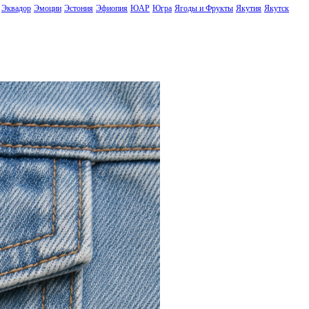
Эквадор
Эмоции
Эстония
Эфиопия
ЮАР
Югра
Ягоды и Фрукты
Якутия
Якутск