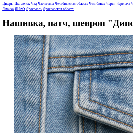
Цифры
Цыпленок
Чад
Части тела
Челябигнская область
Челябинск
Череп
Черепаха
Ч
Ямайка
ЯНАО
Ярославль
Ярославская область
Нашивка, патч, шеврон "Дин