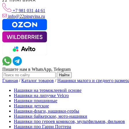
+7 981 031 44 61
info@22pingvina.ru
Пишите нам в WhatsApp, Telegram
Главная
/
Каталог товаров
/
Нашивки малого и среднего размер
Нашивки на термоклеевой основе
Нашивки на липучке Velcro
Нашивки пришивные
Нашивки детские
Нашивки-флаги, нашивки-гербы
Нашивки байкерские, мото-нашивки
Нашивки про героев комиксов, мультфильмов, фильмов
Нашивки про Гарри Поттера