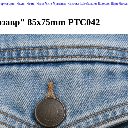
ерногория
Чехия
Чечня
Чили
Чита
Чувашия
Чукотка
Швейцария
Швеция
Шри-Ланка
озавр" 85x75mm PTC042