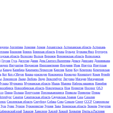
ндорра
Аргентина
Армения
Армия
Архангельск
Астраханская область
Астрахань
отсвана
Бразилия
Брянск
Брянская область
Буквы
Бульдог
Буркина Фасо
Бурундук
одская область
Волосово
Волхов
Воронеж
Воронежская область
Всеволожск
б
Грузия
Гусь
Дагестан
Дания
День Святого Валентина
Деньги
Динозавр
Доминикана
индеец
Ингушетия
Индонезия
Инопланетянин
Иордания
Ирак
Иркутск
Иркутская
ка
Канада
Капибара
Карачаево-Черкессия
Карелия
Катар
Кед
Кемерово
Кемеровская
ь
Кот
Кот-д’Ивуар
Кошка
краснодар
Красноярск
Крокодил
Кронштадт
Крым
Кувейт
ы
Ломоносов
Лыжи
Любовь
Люди
Люксембург
Лягушка
Магадан
Магаданская
узыка
Мурманск
Мурманская область
Мышь
Мьянма
Наборы нашивок
Намибия
восибирск
Новосибирская область
Новочеркасск
Нож
Норвегия
Носорог
ОАЭ
ссо
Пицца
Польша
Португалия
Пресмыкающиеся
Приколы
Приморье
Птицы
Петербург
Саратов
Саратовская область
Саудовская Аравия
Саха
Сахалин
енск
Смоленская область
Сноуборд
Собака
Сова
Сомали
Спорт
СССР
Ставрополье
Тула
Тунис
Туризм
Туркменистан
Турция
Тыва
Тюменская область
Тюмень
Удмуртия
Хабаровский край
Хакасия
Хамелеон
Харлей
Хоккей
Хорватия
Цветы и Растения