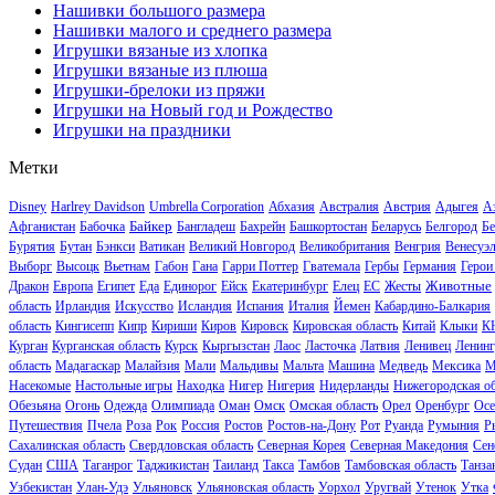
Нашивки большого размера
Нашивки малого и среднего размера
Игрушки вязаные из хлопка
Игрушки вязаные из плюша
Игрушки-брелоки из пряжи
Игрушки на Новый год и Рождество
Игрушки на праздники
Метки
Disney
Harlrey Davidson
Umbrella Corporation
Абхазия
Австралия
Австрия
Адыгея
А
Байкер
Афганистан
Бабочка
Бангладеш
Бахрейн
Башкортостан
Беларусь
Белгород
Бе
Бурятия
Бутан
Бэнкси
Ватикан
Великий Новгород
Великобритания
Венгрия
Венесуэ
Выборг
Высоцк
Вьетнам
Габон
Гана
Гарри Поттер
Гватемала
Гербы
Германия
Герои
Животные
Дракон
Европа
Египет
Еда
Единорог
Ейск
Екатеринбург
Елец
ЕС
Жесты
область
Ирландия
Искусство
Исландия
Испания
Италия
Йемен
Кабардино-Балкария
область
Кингисепп
Кипр
Кириши
Киров
Кировск
Кировская область
Китай
Клыки
К
Курган
Курганская область
Курск
Кыргызстан
Лаос
Ласточка
Латвия
Ленивец
Ленинг
область
Мадагаскар
Малайзия
Мали
Мальдивы
Мальта
Машина
Медведь
Мексика
М
Насекомые
Настольные игры
Находка
Нигер
Нигерия
Нидерланды
Нижегородская об
Обезьяна
Огонь
Одежда
Олимпиада
Оман
Омск
Омская область
Орел
Оренбург
Осе
Путешествия
Пчела
Роза
Рок
Россия
Ростов
Ростов-на-Дону
Рот
Руанда
Румыния
Р
Сахалинская область
Свердловская область
Северная Корея
Северная Македония
Сен
Судан
США
Таганрог
Таджикистан
Таиланд
Такса
Тамбов
Тамбовская область
Танза
Узбекистан
Улан-Удэ
Ульяновск
Ульяновская область
Уорхол
Уругвай
Утенок
Утка