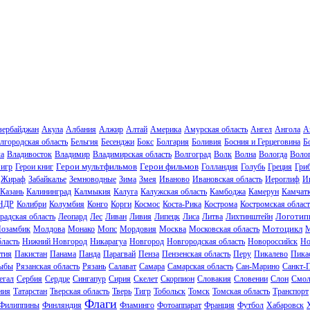
зербайджан
Акула
Албания
Алжир
Алтай
Америка
Амурская область
Ангел
Ангола
А
лгородская область
Бельгия
Бесенджи
Бокс
Болгария
Боливия
Босния и Герцеговина
Б
ла
Владивосток
Владимир
Владимирская область
Волгоград
Волк
Волна
Вологда
Волог
Герои мультфильмов
Герои фильмов
 игр
Герои книг
Голландия
Голубь
Греция
Гри
Жираф
Забайкалье
Земноводные
Зима
Змея
Иваново
Ивановская область
Иероглиф
И
Казань
Калининград
Калмыкия
Калуга
Калужская область
Камбоджа
Камерун
Камчат
НДР
Колибри
Колумбия
Конго
Корги
Космос
Коста-Рика
Кострома
Костромская област
Логотип
радская область
Леопард
Лес
Ливан
Ливия
Липецк
Лиса
Литва
Лихтинштейн
Мотоцикл
озамбик
Молдова
Монако
Мопс
Мордовия
Москва
Московская область
М
ласть
Нижний Новгород
Никарагуа
Новгород
Новгородская область
Новороссийск
Но
тия
Пакистан
Панама
Панда
Парагвай
Пенза
Пензенская область
Перу
Пикалево
Пика
ыбы
Рязанская область
Рязань
Салават
Самара
Самарская область
Сан-Марино
Санкт-
егал
Сербия
Сердце
Сингапур
Сирия
Скелет
Скорпион
Словакия
Словении
Слон
Смол
ния
Татарстан
Тверская область
Тверь
Тигр
Тобольск
Томск
Томская область
Транспорт
Флаги
Филиппины
Финляндия
Фламинго
Фотоаппарат
Франция
Футбол
Хабаровск