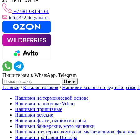
+7 981 031 44 61
info@22pingvina.ru
Пишите нам в WhatsApp, Telegram
Главная
/
Каталог товаров
/
Нашивки малого и среднего размер
Нашивки на термоклеевой основе
Нашивки на липучке Velcro
Нашивки пришивные
Нашивки детские
Нашивки-флаги, нашивки-гербы
Нашивки байкерские, мото-нашивки
Нашивки про героев комиксов, мультфильмов, фильмов
Нашивки про Гарри Поттера