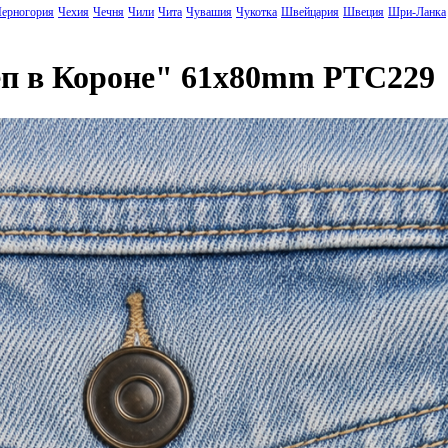
ерногория
Чехия
Чечня
Чили
Чита
Чувашия
Чукотка
Швейцария
Швеция
Шри-Ланка
еп в Короне" 61x80mm PTC229