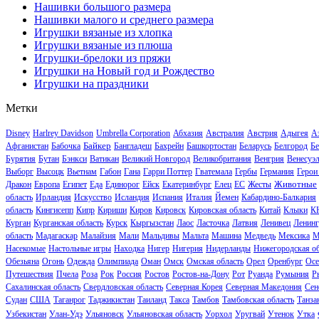
Нашивки большого размера
Нашивки малого и среднего размера
Игрушки вязаные из хлопка
Игрушки вязаные из плюша
Игрушки-брелоки из пряжи
Игрушки на Новый год и Рождество
Игрушки на праздники
Метки
Disney
Harlrey Davidson
Umbrella Corporation
Абхазия
Австралия
Австрия
Адыгея
А
Байкер
Афганистан
Бабочка
Бангладеш
Бахрейн
Башкортостан
Беларусь
Белгород
Бе
Бурятия
Бутан
Бэнкси
Ватикан
Великий Новгород
Великобритания
Венгрия
Венесуэ
Выборг
Высоцк
Вьетнам
Габон
Гана
Гарри Поттер
Гватемала
Гербы
Германия
Герои
Животные
Дракон
Европа
Египет
Еда
Единорог
Ейск
Екатеринбург
Елец
ЕС
Жесты
область
Ирландия
Искусство
Исландия
Испания
Италия
Йемен
Кабардино-Балкария
область
Кингисепп
Кипр
Кириши
Киров
Кировск
Кировская область
Китай
Клыки
К
Курган
Курганская область
Курск
Кыргызстан
Лаос
Ласточка
Латвия
Ленивец
Ленинг
область
Мадагаскар
Малайзия
Мали
Мальдивы
Мальта
Машина
Медведь
Мексика
М
Насекомые
Настольные игры
Находка
Нигер
Нигерия
Нидерланды
Нижегородская об
Обезьяна
Огонь
Одежда
Олимпиада
Оман
Омск
Омская область
Орел
Оренбург
Осе
Путешествия
Пчела
Роза
Рок
Россия
Ростов
Ростов-на-Дону
Рот
Руанда
Румыния
Р
Сахалинская область
Свердловская область
Северная Корея
Северная Македония
Сен
Судан
США
Таганрог
Таджикистан
Таиланд
Такса
Тамбов
Тамбовская область
Танза
Узбекистан
Улан-Удэ
Ульяновск
Ульяновская область
Уорхол
Уругвай
Утенок
Утка