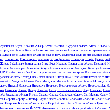
зербайджан
Акула
Албания
Алжир
Алтай
Америка
Амурская область
Ангел
Ангола
А
лгородская область
Бельгия
Бесенджи
Бокс
Болгария
Боливия
Босния и Герцеговина
Б
ла
Владивосток
Владимир
Владимирская область
Волгоград
Волк
Волна
Вологда
Волог
Герои мультфильмов
Герои фильмов
 игр
Герои книг
Голландия
Голубь
Греция
Гри
Жираф
Забайкалье
Земноводные
Зима
Змея
Иваново
Ивановская область
Иероглиф
И
Казань
Калининград
Калмыкия
Калуга
Калужская область
Камбоджа
Камерун
Камчат
НДР
Колибри
Колумбия
Конго
Корги
Космос
Коста-Рика
Кострома
Костромская област
Логотип
радская область
Леопард
Лес
Ливан
Ливия
Липецк
Лиса
Литва
Лихтинштейн
Мотоцикл
озамбик
Молдова
Монако
Мопс
Мордовия
Москва
Московская область
М
ласть
Нижний Новгород
Никарагуа
Новгород
Новгородская область
Новороссийск
Но
тия
Пакистан
Панама
Панда
Парагвай
Пенза
Пензенская область
Перу
Пикалево
Пика
ыбы
Рязанская область
Рязань
Салават
Самара
Самарская область
Сан-Марино
Санкт-
егал
Сербия
Сердце
Сингапур
Сирия
Скелет
Скорпион
Словакия
Словении
Слон
Смол
ния
Татарстан
Тверская область
Тверь
Тигр
Тобольск
Томск
Томская область
Транспорт
Флаги
Филиппины
Финляндия
Фламинго
Фотоаппарат
Франция
Футбол
Хабаровск