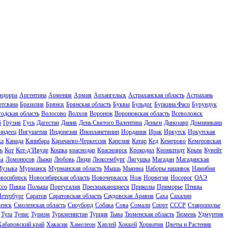
ндорра
Аргентина
Армения
Армия
Архангельск
Астраханская область
Астрахань
отсвана
Бразилия
Брянск
Брянская область
Буквы
Бульдог
Буркина Фасо
Бурундук
одская область
Волосово
Волхов
Воронеж
Воронежская область
Всеволожск
б
Грузия
Гусь
Дагестан
Дания
День Святого Валентина
Деньги
Динозавр
Доминикана
индеец
Ингушетия
Индонезия
Инопланетянин
Иордания
Ирак
Иркутск
Иркутская
ка
Канада
Капибара
Карачаево-Черкессия
Карелия
Катар
Кед
Кемерово
Кемеровская
ь
Кот
Кот-д’Ивуар
Кошка
краснодар
Красноярск
Крокодил
Кронштадт
Крым
Кувейт
ы
Ломоносов
Лыжи
Любовь
Люди
Люксембург
Лягушка
Магадан
Магаданская
узыка
Мурманск
Мурманская область
Мышь
Мьянма
Наборы нашивок
Намибия
восибирск
Новосибирская область
Новочеркасск
Нож
Норвегия
Носорог
ОАЭ
ссо
Пицца
Польша
Португалия
Пресмыкающиеся
Приколы
Приморье
Птицы
Петербург
Саратов
Саратовская область
Саудовская Аравия
Саха
Сахалин
енск
Смоленская область
Сноуборд
Собака
Сова
Сомали
Спорт
СССР
Ставрополье
Тула
Тунис
Туризм
Туркменистан
Турция
Тыва
Тюменская область
Тюмень
Удмуртия
Хабаровский край
Хакасия
Хамелеон
Харлей
Хоккей
Хорватия
Цветы и Растения