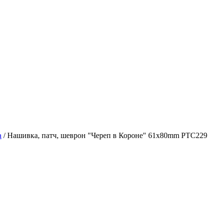
а
/
Нашивка, патч, шеврон "Череп в Короне" 61x80mm PTC229