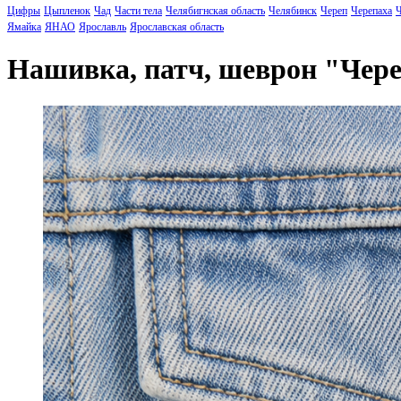
Цифры
Цыпленок
Чад
Части тела
Челябигнская область
Челябинск
Череп
Черепаха
Ч
Ямайка
ЯНАО
Ярославль
Ярославская область
Нашивка, патч, шеврон "Чер