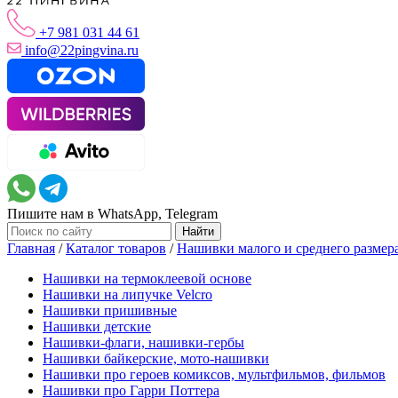
+7 981 031 44 61
info@22pingvina.ru
Пишите нам в WhatsApp, Telegram
Главная
/
Каталог товаров
/
Нашивки малого и среднего размер
Нашивки на термоклеевой основе
Нашивки на липучке Velcro
Нашивки пришивные
Нашивки детские
Нашивки-флаги, нашивки-гербы
Нашивки байкерские, мото-нашивки
Нашивки про героев комиксов, мультфильмов, фильмов
Нашивки про Гарри Поттера