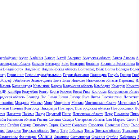
зербайджан
Акула
Албания
Алжир
Алтай
Америка
Амурская область
Ангел
Ангола
А
лгородская область
Бельгия
Бесенджи
Бокс
Болгария
Боливия
Босния и Герцеговина
Б
ла
Владивосток
Владимир
Владимирская область
Волгоград
Волк
Волна
Вологда
Волог
Герои мультфильмов
Герои фильмов
 игр
Герои книг
Голландия
Голубь
Греция
Гри
Жираф
Забайкалье
Земноводные
Зима
Змея
Иваново
Ивановская область
Иероглиф
И
Казань
Калининград
Калмыкия
Калуга
Калужская область
Камбоджа
Камерун
Камчат
НДР
Колибри
Колумбия
Конго
Корги
Космос
Коста-Рика
Кострома
Костромская област
Логотип
радская область
Леопард
Лес
Ливан
Ливия
Липецк
Лиса
Литва
Лихтинштейн
Мотоцикл
озамбик
Молдова
Монако
Мопс
Мордовия
Москва
Московская область
М
ласть
Нижний Новгород
Никарагуа
Новгород
Новгородская область
Новороссийск
Но
тия
Пакистан
Панама
Панда
Парагвай
Пенза
Пензенская область
Перу
Пикалево
Пика
ыбы
Рязанская область
Рязань
Салават
Самара
Самарская область
Сан-Марино
Санкт-
егал
Сербия
Сердце
Сингапур
Сирия
Скелет
Скорпион
Словакия
Словении
Слон
Смол
ния
Татарстан
Тверская область
Тверь
Тигр
Тобольск
Томск
Томская область
Транспорт
Флаги
Филиппины
Финляндия
Фламинго
Фотоаппарат
Франция
Футбол
Хабаровск