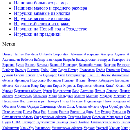
Нашивки большого размера
Нашивки малого и среднего размера
Игрушки вязаные из хлопка
Игрушки вязаные из плюша
Игрушки-брелоки из пряжи
Игрушки на Новый год и Рождество
Игрушки на праздники
Метки
Disney
Harlrey Davidson
Umbrella Corporation
Абхазия
Австралия
Австрия
Адыгея
А
Байкер
Афганистан
Бабочка
Бангладеш
Бахрейн
Башкортостан
Беларусь
Белгород
Бе
Бурятия
Бутан
Бэнкси
Ватикан
Великий Новгород
Великобритания
Венгрия
Венесуэ
Выборг
Высоцк
Вьетнам
Габон
Гана
Гарри Поттер
Гватемала
Гербы
Германия
Герои
Животные
Дракон
Европа
Египет
Еда
Единорог
Ейск
Екатеринбург
Елец
ЕС
Жесты
область
Ирландия
Искусство
Исландия
Испания
Италия
Йемен
Кабардино-Балкария
область
Кингисепп
Кипр
Кириши
Киров
Кировск
Кировская область
Китай
Клыки
К
Курган
Курганская область
Курск
Кыргызстан
Лаос
Ласточка
Латвия
Ленивец
Ленинг
область
Мадагаскар
Малайзия
Мали
Мальдивы
Мальта
Машина
Медведь
Мексика
М
Насекомые
Настольные игры
Находка
Нигер
Нигерия
Нидерланды
Нижегородская об
Обезьяна
Огонь
Одежда
Олимпиада
Оман
Омск
Омская область
Орел
Оренбург
Осе
Путешествия
Пчела
Роза
Рок
Россия
Ростов
Ростов-на-Дону
Рот
Руанда
Румыния
Р
Сахалинская область
Свердловская область
Северная Корея
Северная Македония
Сен
Судан
США
Таганрог
Таджикистан
Таиланд
Такса
Тамбов
Тамбовская область
Танза
Узбекистан
Улан-Удэ
Ульяновск
Ульяновская область
Уорхол
Уругвай
Утенок
Утка