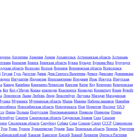
ндорра
Аргентина
Армения
Армия
Архангельск
Астраханская область
Астрахань
отсвана
Бразилия
Брянск
Брянская область
Буквы
Бульдог
Буркина Фасо
Бурундук
одская область
Волосово
Волхов
Воронеж
Воронежская область
Всеволожск
б
Грузия
Гусь
Дагестан
Дания
День Святого Валентина
Деньги
Динозавр
Доминикана
индеец
Ингушетия
Индонезия
Инопланетянин
Иордания
Ирак
Иркутск
Иркутская
ка
Канада
Капибара
Карачаево-Черкессия
Карелия
Катар
Кед
Кемерово
Кемеровская
ь
Кот
Кот-д’Ивуар
Кошка
краснодар
Красноярск
Крокодил
Кронштадт
Крым
Кувейт
ы
Ломоносов
Лыжи
Любовь
Люди
Люксембург
Лягушка
Магадан
Магаданская
узыка
Мурманск
Мурманская область
Мышь
Мьянма
Наборы нашивок
Намибия
восибирск
Новосибирская область
Новочеркасск
Нож
Норвегия
Носорог
ОАЭ
ссо
Пицца
Польша
Португалия
Пресмыкающиеся
Приколы
Приморье
Птицы
Петербург
Саратов
Саратовская область
Саудовская Аравия
Саха
Сахалин
енск
Смоленская область
Сноуборд
Собака
Сова
Сомали
Спорт
СССР
Ставрополье
Тула
Тунис
Туризм
Туркменистан
Турция
Тыва
Тюменская область
Тюмень
Удмуртия
Хабаровский край
Хакасия
Хамелеон
Харлей
Хоккей
Хорватия
Цветы и Растения