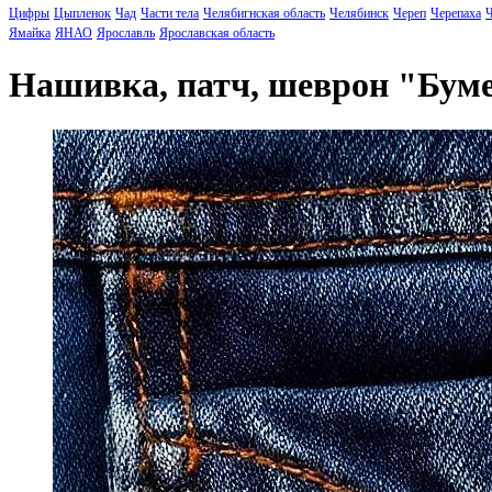
Цифры
Цыпленок
Чад
Части тела
Челябигнская область
Челябинск
Череп
Черепаха
Ч
Ямайка
ЯНАО
Ярославль
Ярославская область
Нашивка, патч, шеврон "Бу