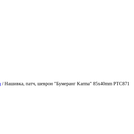
а
/
Нашивка, патч, шеврон "Бумеранг Karma" 85x40mm PTC871