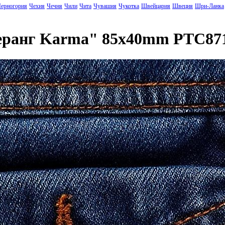
ерногория
Чехия
Чечня
Чили
Чита
Чувашия
Чукотка
Швейцария
Швеция
Шри-Ланка
меранг Karma" 85x40mm PTC87