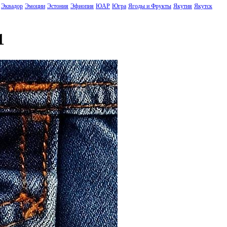
Эквадор
Эмоции
Эстония
Эфиопия
ЮАР
Югра
Ягоды и Фрукты
Якутия
Якутск
1