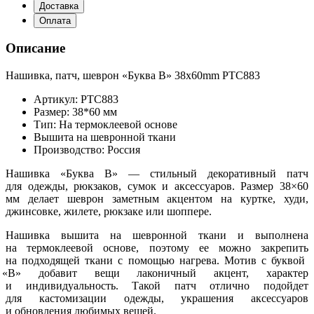
Доставка
Оплата
Описание
Нашивка, патч, шеврон
«Буква
B» 38x60mm PTC883
Артикул: PTC883
Размер: 38*60 мм
Тип: На термоклеевой основе
Вышита на шевронной ткани
Производство: Россия
Нашивка
«Буква
B» — стильный декоративный патч
для одежды, рюкзаков, сумок и аксессуаров. Размер 38×60
мм делает шеврон заметным акцентом на куртке, худи,
джинсовке, жилете, рюкзаке или шоппере.
Нашивка вышита на шевронной ткани и выполнена
на термоклеевой основе, поэтому ее можно закрепить
на подходящей ткани с помощью нагрева. Мотив с буквой
«B
» добавит вещи лаконичный акцент, характер
и индивидуальность. Такой патч отлично подойдет
для кастомизации одежды, украшения аксессуаров
и обновления любимых вещей.