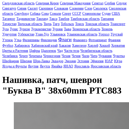
Свердловская область
Северная Корея
Северная Македония
Сенегал
Сербия
Сердце
Сингапур
Сирия
Скелет
Скорпион
Словакия
Словении
Слон
Смоленск
Смоленская
область
Сноуборд
Собака
Сова
Сомали
Спорт
СССР
Ставрополье
Судан
США
Таганрог
Таджикистан
Таиланд
Такса
Тамбов
Тамбовская область
Танзания
Татарстан
Тверская область
Тверь
Тигр
Тобольск
Томск
Томская область
Транспорт
Тула
Тунис
Туризм
Туркменистан
Турция
Тыва
Тюменская область
Тюмень
Удмуртия
Узбекистан
Улан-Удэ
Ульяновск
Ульяновская область
Уорхол
Уругвай
Флаги
Утенок
Утка
Филиппины
Финляндия
Фламинго
Фотоаппарат
Франция
Футбол
Хабаровск
Хабаровский край
Хакасия
Хамелеон
Харлей
Хоккей
Хорватия
Цветы и Растения
Цифры
Цыпленок
Чад
Части тела
Челябигнская область
Челябинск
Череп
Черепаха
Черногория
Чехия
Чечня
Чили
Чита
Чувашия
Чукотка
Швейцария
Швеция
Шри-Ланка
Эквадор
Эмоции
Эстония
Эфиопия
ЮАР
Югра
Ягоды и Фрукты
Якутия
Якутск
Ямайка
ЯНАО
Ярославль
Ярославская область
Нашивка, патч, шеврон
"Буква B" 38x60mm PTC883