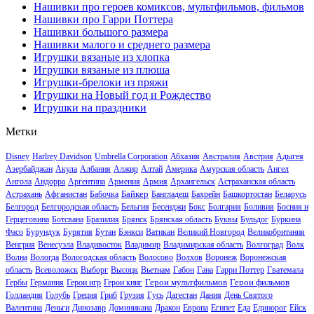
Нашивки про героев комиксов, мультфильмов, фильмов
Нашивки про Гарри Поттера
Нашивки большого размера
Нашивки малого и среднего размера
Игрушки вязаные из хлопка
Игрушки вязаные из плюша
Игрушки-брелоки из пряжи
Игрушки на Новый год и Рождество
Игрушки на праздники
Метки
Disney
Harlrey Davidson
Umbrella Corporation
Абхазия
Австралия
Австрия
Адыгея
Азербайджан
Акула
Албания
Алжир
Алтай
Америка
Амурская область
Ангел
Ангола
Андорра
Аргентина
Армения
Армия
Архангельск
Астраханская область
Байкер
Астрахань
Афганистан
Бабочка
Бангладеш
Бахрейн
Башкортостан
Беларусь
Белгород
Белгородская область
Бельгия
Бесенджи
Бокс
Болгария
Боливия
Босния и
Герцеговина
Ботсвана
Бразилия
Брянск
Брянская область
Буквы
Бульдог
Буркина
Фасо
Бурундук
Бурятия
Бутан
Бэнкси
Ватикан
Великий Новгород
Великобритания
Венгрия
Венесуэла
Владивосток
Владимир
Владимирская область
Волгоград
Волк
Волна
Вологда
Вологодская область
Волосово
Волхов
Воронеж
Воронежская
область
Всеволожск
Выборг
Высоцк
Вьетнам
Габон
Гана
Гарри Поттер
Гватемала
Герои мультфильмов
Герои фильмов
Гербы
Германия
Герои игр
Герои книг
Голландия
Голубь
Греция
Гриб
Грузия
Гусь
Дагестан
Дания
День Святого
Валентина
Деньги
Динозавр
Доминикана
Дракон
Европа
Египет
Еда
Единорог
Ейск