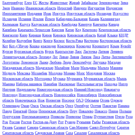
Животные
Екатеринбург
Елец
ЕС
Жесты
Жираф
Забайкалье
Земноводные
Зима
Змея
Иваново
Ивановская область
Иероглиф
Ииндеец
Ингушетия
Индонезия
Инопланетянин
Иордания
Ирак
Иркутск
Иркутская область
Ирландия
Искусство
Исландия
Испания
Италия
Йемен
Кабардино-Балкария
Казань
Калининград
Калмыкия
Калуга
Калужская область
Камбоджа
Камерун
Камчатка
Канада
Капибара
Карачаево-Черкессия
Карелия
Катар
Кед
Кемерово
Кемеровская область
Кингисепп
Кипр
Кириши
Киров
Кировск
Кировская область
Китай
Клыки
КНДР
Колибри
Колумбия
Конго
Корги
Космос
Коста-Рика
Кострома
Костромская область
Кот
Кот-д’Ивуар
Кошка
краснодар
Красноярск
Крокодил
Кронштадт
Крым
Кувейт
Курган
Курганская область
Курск
Кыргызстан
Лаос
Ласточка
Латвия
Ленивец
Ленинградская область
Леопард
Лес
Ливан
Ливия
Липецк
Лиса
Литва
Лихтинштейн
Логотипы
Ломоносов
Лыжи
Любовь
Люди
Люксембург
Лягушка
Магадан
Магаданская область
Мадагаскар
Малайзия
Мали
Мальдивы
Мальта
Машина
Медведь
Мексика
Мозамбик
Молдова
Монако
Мопс
Мордовия
Москва
Мотоцикл
Московская область
Музыка
Мурманск
Мурманская область
Мышь
Мьянма
Наборы нашивок
Намибия
Насекомые
Настольные игры
Находка
Нигер
Нигерия
Нидерланды
Нижегородская область
Нижний Новгород
Никарагуа
Новгород
Новгородская область
Новороссийск
Новосибирск
Новосибирская
область
Новочеркасск
Нож
Норвегия
Носорог
ОАЭ
Обезьяна
Огонь
Одежда
Олимпиада
Оман
Омск
Омская область
Орел
Оренбург
Осетия
Пакистан
Панама
Панда
Парагвай
Пенза
Пензенская область
Перу
Пикалево
Пикассо
Пицца
Польша
Португалия
Пресмыкающиеся
Приколы
Приморье
Птицы
Путешествия
Пчела
Роза
Рок
Россия
Ростов
Ростов-на-Дону
Рот
Руанда
Румыния
Рыбы
Рязанская область
Рязань
Салават
Самара
Самарская область
Сан-Марино
Санкт-Петербург
Саратов
Саратовская область
Саудовская Аравия
Саха
Сахалин
Сахалинская область