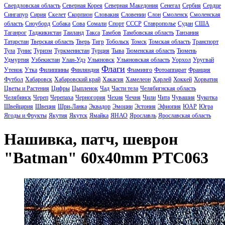
Свердловская область
Северная Корея
Северная Македония
Сенегал
Сербия
Сердце
Сингапур
Сирия
Скелет
Скорпион
Словакия
Словении
Слон
Смоленск
Смоленская
область
Сноуборд
Собака
Сова
Сомали
Спорт
СССР
Ставрополье
Судан
США
Таганрог
Таджикистан
Таиланд
Такса
Тамбов
Тамбовская область
Танзания
Татарстан
Тверская область
Тверь
Тигр
Тобольск
Томск
Томская область
Транспорт
Тула
Тунис
Туризм
Туркменистан
Турция
Тыва
Тюменская область
Тюмень
Удмуртия
Узбекистан
Улан-Удэ
Ульяновск
Ульяновская область
Уорхол
Уругвай
Флаги
Утенок
Утка
Филиппины
Финляндия
Фламинго
Фотоаппарат
Франция
Футбол
Хабаровск
Хабаровский край
Хакасия
Хамелеон
Харлей
Хоккей
Хорватия
Цветы и Растения
Цифры
Цыпленок
Чад
Части тела
Челябигнская область
Челябинск
Череп
Черепаха
Черногория
Чехия
Чечня
Чили
Чита
Чувашия
Чукотка
Швейцария
Швеция
Шри-Ланка
Эквадор
Эмоции
Эстония
Эфиопия
ЮАР
Югра
Ягоды и Фрукты
Якутия
Якутск
Ямайка
ЯНАО
Ярославль
Ярославская область
Нашивка, патч, шеврон
"Batman" 60x40mm PTC063