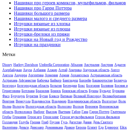
Нашивки про героев комиксов, мультфильмов, фильмов
Нашивки про Гарри Поттера
Нашивки большого размера
Нашивки малого и среднего размера
Игрушки вязаные из хлопка
Игрушки вязаные из плюша
Игрушки-брелоки из пряжи
Игрушки на Новый год и Рождество
Игрушки на праздники
Метки
Disney
Harlrey Davidson
Umbrella Corporation
Абхазия
Австралия
Австрия
Адыгея
Азербайджан
Акула
Албания
Алжир
Алтай
Америка
Амурская область
Ангел
Ангола
Андорра
Аргентина
Армения
Армия
Архангельск
Астраханская область
Байкер
Астрахань
Афганистан
Бабочка
Бангладеш
Бахрейн
Башкортостан
Беларусь
Белгород
Белгородская область
Бельгия
Бесенджи
Бокс
Болгария
Боливия
Босния и
Герцеговина
Ботсвана
Бразилия
Брянск
Брянская область
Буквы
Бульдог
Буркина
Фасо
Бурундук
Бурятия
Бутан
Бэнкси
Ватикан
Великий Новгород
Великобритания
Венгрия
Венесуэла
Владивосток
Владимир
Владимирская область
Волгоград
Волк
Волна
Вологда
Вологодская область
Волосово
Волхов
Воронеж
Воронежская
область
Всеволожск
Выборг
Высоцк
Вьетнам
Габон
Гана
Гарри Поттер
Гватемала
Герои мультфильмов
Герои фильмов
Гербы
Германия
Герои игр
Герои книг
Голландия
Голубь
Греция
Гриб
Грузия
Гусь
Дагестан
Дания
День Святого
Валентина
Деньги
Динозавр
Доминикана
Дракон
Европа
Египет
Еда
Единорог
Ейск