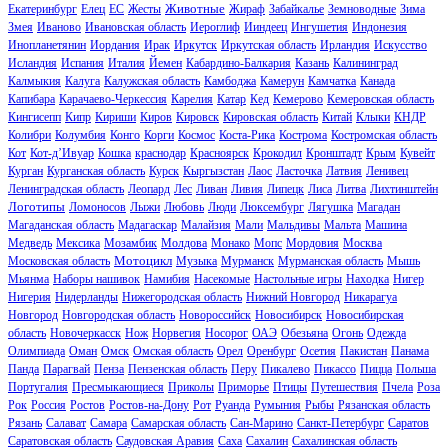
Животные
Екатеринбург
Елец
ЕС
Жесты
Жираф
Забайкалье
Земноводные
Зима
Змея
Иваново
Ивановская область
Иероглиф
Ииндеец
Ингушетия
Индонезия
Инопланетянин
Иордания
Ирак
Иркутск
Иркутская область
Ирландия
Искусство
Исландия
Испания
Италия
Йемен
Кабардино-Балкария
Казань
Калининград
Калмыкия
Калуга
Калужская область
Камбоджа
Камерун
Камчатка
Канада
Капибара
Карачаево-Черкессия
Карелия
Катар
Кед
Кемерово
Кемеровская область
Кингисепп
Кипр
Кириши
Киров
Кировск
Кировская область
Китай
Клыки
КНДР
Колибри
Колумбия
Конго
Корги
Космос
Коста-Рика
Кострома
Костромская область
Кот
Кот-д’Ивуар
Кошка
краснодар
Красноярск
Крокодил
Кронштадт
Крым
Кувейт
Курган
Курганская область
Курск
Кыргызстан
Лаос
Ласточка
Латвия
Ленивец
Ленинградская область
Леопард
Лес
Ливан
Ливия
Липецк
Лиса
Литва
Лихтинштейн
Логотипы
Ломоносов
Лыжи
Любовь
Люди
Люксембург
Лягушка
Магадан
Магаданская область
Мадагаскар
Малайзия
Мали
Мальдивы
Мальта
Машина
Медведь
Мексика
Мозамбик
Молдова
Монако
Мопс
Мордовия
Москва
Мотоцикл
Московская область
Музыка
Мурманск
Мурманская область
Мышь
Мьянма
Наборы нашивок
Намибия
Насекомые
Настольные игры
Находка
Нигер
Нигерия
Нидерланды
Нижегородская область
Нижний Новгород
Никарагуа
Новгород
Новгородская область
Новороссийск
Новосибирск
Новосибирская
область
Новочеркасск
Нож
Норвегия
Носорог
ОАЭ
Обезьяна
Огонь
Одежда
Олимпиада
Оман
Омск
Омская область
Орел
Оренбург
Осетия
Пакистан
Панама
Панда
Парагвай
Пенза
Пензенская область
Перу
Пикалево
Пикассо
Пицца
Польша
Португалия
Пресмыкающиеся
Приколы
Приморье
Птицы
Путешествия
Пчела
Роза
Рок
Россия
Ростов
Ростов-на-Дону
Рот
Руанда
Румыния
Рыбы
Рязанская область
Рязань
Салават
Самара
Самарская область
Сан-Марино
Санкт-Петербург
Саратов
Саратовская область
Саудовская Аравия
Саха
Сахалин
Сахалинская область