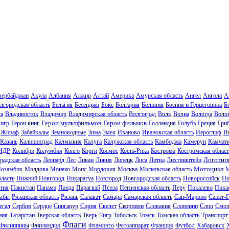
зербайджан
Акула
Албания
Алжир
Алтай
Америка
Амурская область
Ангел
Ангола
А
лгородская область
Бельгия
Бесенджи
Бокс
Болгария
Боливия
Босния и Герцеговина
Б
ла
Владивосток
Владимир
Владимирская область
Волгоград
Волк
Волна
Вологда
Волог
Герои мультфильмов
Герои фильмов
 игр
Герои книг
Голландия
Голубь
Греция
Гри
Жираф
Забайкалье
Земноводные
Зима
Змея
Иваново
Ивановская область
Иероглиф
И
Казань
Калининград
Калмыкия
Калуга
Калужская область
Камбоджа
Камерун
Камчат
НДР
Колибри
Колумбия
Конго
Корги
Космос
Коста-Рика
Кострома
Костромская област
Логотип
радская область
Леопард
Лес
Ливан
Ливия
Липецк
Лиса
Литва
Лихтинштейн
Мотоцикл
озамбик
Молдова
Монако
Мопс
Мордовия
Москва
Московская область
М
ласть
Нижний Новгород
Никарагуа
Новгород
Новгородская область
Новороссийск
Но
тия
Пакистан
Панама
Панда
Парагвай
Пенза
Пензенская область
Перу
Пикалево
Пика
ыбы
Рязанская область
Рязань
Салават
Самара
Самарская область
Сан-Марино
Санкт-
егал
Сербия
Сердце
Сингапур
Сирия
Скелет
Скорпион
Словакия
Словении
Слон
Смол
ния
Татарстан
Тверская область
Тверь
Тигр
Тобольск
Томск
Томская область
Транспорт
Флаги
Филиппины
Финляндия
Фламинго
Фотоаппарат
Франция
Футбол
Хабаровск