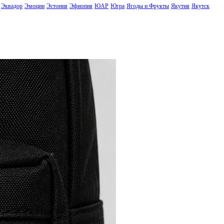
Эквадор
Эмоции
Эстония
Эфиопия
ЮАР
Югра
Ягоды и Фрукты
Якутия
Якутск