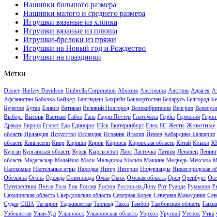
Нашивки большого размера
Нашивки малого и среднего размера
Игрушки вязаные из хлопка
Игрушки вязаные из плюша
Игрушки-брелоки из пряжи
Игрушки на Новый год и Рождество
Игрушки на праздники
Метки
Disney
Harlrey Davidson
Umbrella Corporation
Абхазия
Австралия
Австрия
Адыгея
А
Байкер
Афганистан
Бабочка
Бангладеш
Бахрейн
Башкортостан
Беларусь
Белгород
Бе
Бурятия
Бутан
Бэнкси
Ватикан
Великий Новгород
Великобритания
Венгрия
Венесуэ
Выборг
Высоцк
Вьетнам
Габон
Гана
Гарри Поттер
Гватемала
Гербы
Германия
Герои
Животные
Дракон
Европа
Египет
Еда
Единорог
Ейск
Екатеринбург
Елец
ЕС
Жесты
область
Ирландия
Искусство
Исландия
Испания
Италия
Йемен
Кабардино-Балкария
область
Кингисепп
Кипр
Кириши
Киров
Кировск
Кировская область
Китай
Клыки
К
Курган
Курганская область
Курск
Кыргызстан
Лаос
Ласточка
Латвия
Ленивец
Ленинг
область
Мадагаскар
Малайзия
Мали
Мальдивы
Мальта
Машина
Медведь
Мексика
М
Насекомые
Настольные игры
Находка
Нигер
Нигерия
Нидерланды
Нижегородская об
Обезьяна
Огонь
Одежда
Олимпиада
Оман
Омск
Омская область
Орел
Оренбург
Осе
Путешествия
Пчела
Роза
Рок
Россия
Ростов
Ростов-на-Дону
Рот
Руанда
Румыния
Р
Сахалинская область
Свердловская область
Северная Корея
Северная Македония
Сен
Судан
США
Таганрог
Таджикистан
Таиланд
Такса
Тамбов
Тамбовская область
Танза
Узбекистан
Улан-Удэ
Ульяновск
Ульяновская область
Уорхол
Уругвай
Утенок
Утка