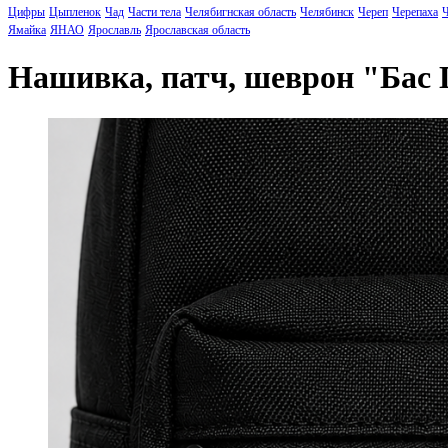
Цифры
Цыпленок
Чад
Части тела
Челябигнская область
Челябинск
Череп
Черепаха
Ч
Ямайка
ЯНАО
Ярославль
Ярославская область
Нашивка, патч, шеврон "Бас