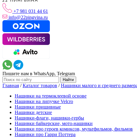
+7 981 031 44 61
info@22pingvina.ru
Пишите нам в WhatsApp, Telegram
Главная
/
Каталог товаров
/
Нашивки малого и среднего размер
Нашивки на термоклеевой основе
Нашивки на липучке Velcro
Нашивки пришивные
Нашивки детские
Нашивки-флаги, нашивки-гербы
Нашивки байкерские, мото-нашивки
Нашивки про героев комиксов, мультфильмов, фильмов
Нашивки про Гарри Поттера