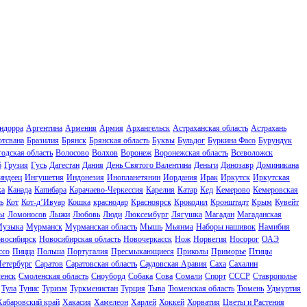
ндорра
Аргентина
Армения
Армия
Архангельск
Астраханская область
Астрахань
отсвана
Бразилия
Брянск
Брянская область
Буквы
Бульдог
Буркина Фасо
Бурундук
одская область
Волосово
Волхов
Воронеж
Воронежская область
Всеволожск
б
Грузия
Гусь
Дагестан
Дания
День Святого Валентина
Деньги
Динозавр
Доминикана
индеец
Ингушетия
Индонезия
Инопланетянин
Иордания
Ирак
Иркутск
Иркутская
ка
Канада
Капибара
Карачаево-Черкессия
Карелия
Катар
Кед
Кемерово
Кемеровская
ь
Кот
Кот-д’Ивуар
Кошка
краснодар
Красноярск
Крокодил
Кронштадт
Крым
Кувейт
ы
Ломоносов
Лыжи
Любовь
Люди
Люксембург
Лягушка
Магадан
Магаданская
узыка
Мурманск
Мурманская область
Мышь
Мьянма
Наборы нашивок
Намибия
восибирск
Новосибирская область
Новочеркасск
Нож
Норвегия
Носорог
ОАЭ
ссо
Пицца
Польша
Португалия
Пресмыкающиеся
Приколы
Приморье
Птицы
Петербург
Саратов
Саратовская область
Саудовская Аравия
Саха
Сахалин
енск
Смоленская область
Сноуборд
Собака
Сова
Сомали
Спорт
СССР
Ставрополье
Тула
Тунис
Туризм
Туркменистан
Турция
Тыва
Тюменская область
Тюмень
Удмуртия
Хабаровский край
Хакасия
Хамелеон
Харлей
Хоккей
Хорватия
Цветы и Растения