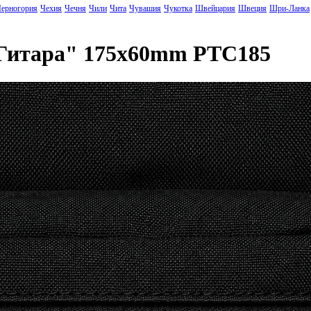
ерногория
Чехия
Чечня
Чили
Чита
Чувашия
Чукотка
Швейцария
Швеция
Шри-Ланка
 Гитара" 175x60mm PTC185