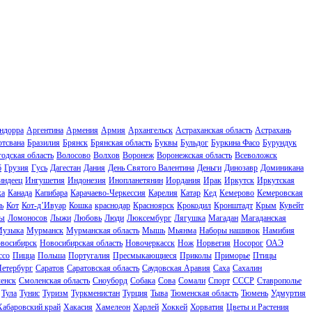
ндорра
Аргентина
Армения
Армия
Архангельск
Астраханская область
Астрахань
отсвана
Бразилия
Брянск
Брянская область
Буквы
Бульдог
Буркина Фасо
Бурундук
одская область
Волосово
Волхов
Воронеж
Воронежская область
Всеволожск
б
Грузия
Гусь
Дагестан
Дания
День Святого Валентина
Деньги
Динозавр
Доминикана
индеец
Ингушетия
Индонезия
Инопланетянин
Иордания
Ирак
Иркутск
Иркутская
ка
Канада
Капибара
Карачаево-Черкессия
Карелия
Катар
Кед
Кемерово
Кемеровская
ь
Кот
Кот-д’Ивуар
Кошка
краснодар
Красноярск
Крокодил
Кронштадт
Крым
Кувейт
ы
Ломоносов
Лыжи
Любовь
Люди
Люксембург
Лягушка
Магадан
Магаданская
узыка
Мурманск
Мурманская область
Мышь
Мьянма
Наборы нашивок
Намибия
восибирск
Новосибирская область
Новочеркасск
Нож
Норвегия
Носорог
ОАЭ
ссо
Пицца
Польша
Португалия
Пресмыкающиеся
Приколы
Приморье
Птицы
Петербург
Саратов
Саратовская область
Саудовская Аравия
Саха
Сахалин
енск
Смоленская область
Сноуборд
Собака
Сова
Сомали
Спорт
СССР
Ставрополье
Тула
Тунис
Туризм
Туркменистан
Турция
Тыва
Тюменская область
Тюмень
Удмуртия
Хабаровский край
Хакасия
Хамелеон
Харлей
Хоккей
Хорватия
Цветы и Растения