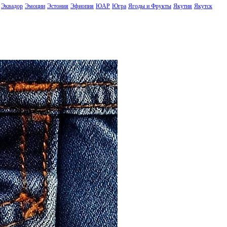
Эквадор
Эмоции
Эстония
Эфиопия
ЮАР
Югра
Ягоды и Фрукты
Якутия
Якутск