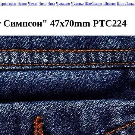
ерногория
Чехия
Чечня
Чили
Чита
Чувашия
Чукотка
Швейцария
Швеция
Шри-Ланка
т Симпсон" 47x70mm PTC224