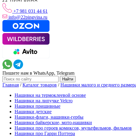
+7 981 031 44 61
info@22pingvina.ru
Пишите нам в WhatsApp, Telegram
Главная
/
Каталог товаров
/
Нашивки малого и среднего размер
Нашивки на термоклеевой основе
Нашивки на липучке Velcro
Нашивки пришивные
Нашивки детские
Нашивки-флаги, нашивки-гербы
Нашивки байкерские, мото-нашивки
Нашивки про героев комиксов, мультфильмов, фильмов
Нашивки про Гарри Поттера