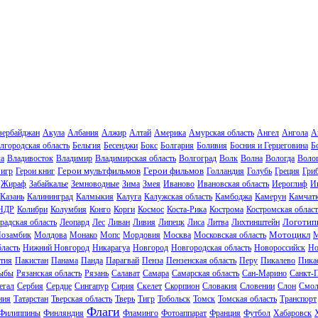
зербайджан
Акула
Албания
Алжир
Алтай
Америка
Амурская область
Ангел
Ангола
А
лгородская область
Бельгия
Бесенджи
Бокс
Болгария
Боливия
Босния и Герцеговина
Б
ла
Владивосток
Владимир
Владимирская область
Волгоград
Волк
Волна
Вологда
Волог
Герои мультфильмов
Герои фильмов
 игр
Герои книг
Голландия
Голубь
Греция
Гри
Жираф
Забайкалье
Земноводные
Зима
Змея
Иваново
Ивановская область
Иероглиф
И
Казань
Калининград
Калмыкия
Калуга
Калужская область
Камбоджа
Камерун
Камчат
НДР
Колибри
Колумбия
Конго
Корги
Космос
Коста-Рика
Кострома
Костромская област
Логотип
радская область
Леопард
Лес
Ливан
Ливия
Липецк
Лиса
Литва
Лихтинштейн
Мотоцикл
озамбик
Молдова
Монако
Мопс
Мордовия
Москва
Московская область
М
ласть
Нижний Новгород
Никарагуа
Новгород
Новгородская область
Новороссийск
Но
тия
Пакистан
Панама
Панда
Парагвай
Пенза
Пензенская область
Перу
Пикалево
Пика
ыбы
Рязанская область
Рязань
Салават
Самара
Самарская область
Сан-Марино
Санкт-
егал
Сербия
Сердце
Сингапур
Сирия
Скелет
Скорпион
Словакия
Словении
Слон
Смол
ния
Татарстан
Тверская область
Тверь
Тигр
Тобольск
Томск
Томская область
Транспорт
Флаги
Филиппины
Финляндия
Фламинго
Фотоаппарат
Франция
Футбол
Хабаровск