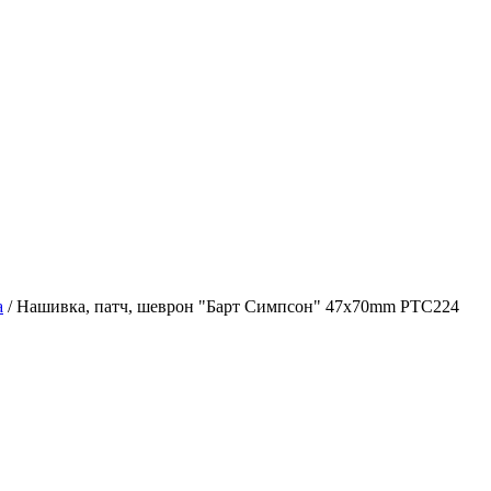
а
/
Нашивка, патч, шеврон "Барт Симпсон" 47x70mm PTC224