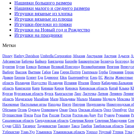
Нашивки большого размера
Нашивки малого и среднего размера
Игрушки вязаные из хлопка
Игрушки вязаные из плюша
Игрушки-брелоки из пряжи
Игрушки на Новый год и Рождество
Игрушки на праздники
Метки
Disney
Harlrey Davidson
Umbrella Corporation
Абхазия
Австралия
Австрия
Адыгея
А
Байкер
Афганистан
Бабочка
Бангладеш
Бахрейн
Башкортостан
Беларусь
Белгород
Бе
Бурятия
Бутан
Бэнкси
Ватикан
Великий Новгород
Великобритания
Венгрия
Венесуэ
Выборг
Высоцк
Вьетнам
Габон
Гана
Гарри Поттер
Гватемала
Гербы
Германия
Герои
Животные
Дракон
Европа
Египет
Еда
Единорог
Ейск
Екатеринбург
Елец
ЕС
Жесты
область
Ирландия
Искусство
Исландия
Испания
Италия
Йемен
Кабардино-Балкария
область
Кингисепп
Кипр
Кириши
Киров
Кировск
Кировская область
Китай
Клыки
К
Курган
Курганская область
Курск
Кыргызстан
Лаос
Ласточка
Латвия
Ленивец
Ленинг
область
Мадагаскар
Малайзия
Мали
Мальдивы
Мальта
Машина
Медведь
Мексика
М
Насекомые
Настольные игры
Находка
Нигер
Нигерия
Нидерланды
Нижегородская об
Обезьяна
Огонь
Одежда
Олимпиада
Оман
Омск
Омская область
Орел
Оренбург
Осе
Путешествия
Пчела
Роза
Рок
Россия
Ростов
Ростов-на-Дону
Рот
Руанда
Румыния
Р
Сахалинская область
Свердловская область
Северная Корея
Северная Македония
Сен
Судан
США
Таганрог
Таджикистан
Таиланд
Такса
Тамбов
Тамбовская область
Танза
Узбекистан
Улан-Удэ
Ульяновск
Ульяновская область
Уорхол
Уругвай
Утенок
Утка