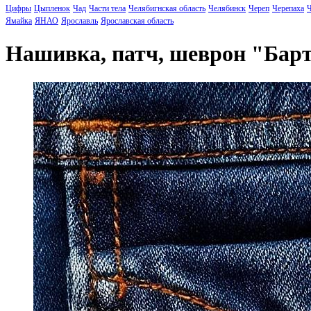
Цифры
Цыпленок
Чад
Части тела
Челябигнская область
Челябинск
Череп
Черепаха
Ч
Ямайка
ЯНАО
Ярославль
Ярославская область
Нашивка, патч, шеврон "Бар