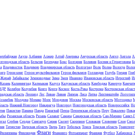
зербайджан
Акула
Албания
Алжир
Алтай
Америка
Амурская область
Ангел
Ангола
А
лгородская область
Бельгия
Бесенджи
Бокс
Болгария
Боливия
Босния и Герцеговина
Б
ла
Владивосток
Владимир
Владимирская область
Волгоград
Волк
Волна
Вологда
Волог
Герои мультфильмов
Герои фильмов
 игр
Герои книг
Голландия
Голубь
Греция
Гри
Жираф
Забайкалье
Земноводные
Зима
Змея
Иваново
Ивановская область
Иероглиф
И
Казань
Калининград
Калмыкия
Калуга
Калужская область
Камбоджа
Камерун
Камчат
НДР
Колибри
Колумбия
Конго
Корги
Космос
Коста-Рика
Кострома
Костромская област
Логотип
радская область
Леопард
Лес
Ливан
Ливия
Липецк
Лиса
Литва
Лихтинштейн
Мотоцикл
озамбик
Молдова
Монако
Мопс
Мордовия
Москва
Московская область
М
ласть
Нижний Новгород
Никарагуа
Новгород
Новгородская область
Новороссийск
Но
тия
Пакистан
Панама
Панда
Парагвай
Пенза
Пензенская область
Перу
Пикалево
Пика
ыбы
Рязанская область
Рязань
Салават
Самара
Самарская область
Сан-Марино
Санкт-
егал
Сербия
Сердце
Сингапур
Сирия
Скелет
Скорпион
Словакия
Словении
Слон
Смол
ния
Татарстан
Тверская область
Тверь
Тигр
Тобольск
Томск
Томская область
Транспорт
Флаги
Филиппины
Финляндия
Фламинго
Фотоаппарат
Франция
Футбол
Хабаровск