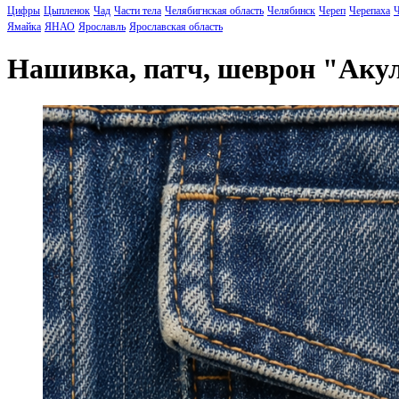
Цифры
Цыпленок
Чад
Части тела
Челябигнская область
Челябинск
Череп
Черепаха
Ч
Ямайка
ЯНАО
Ярославль
Ярославская область
Нашивка, патч, шеврон "Аку