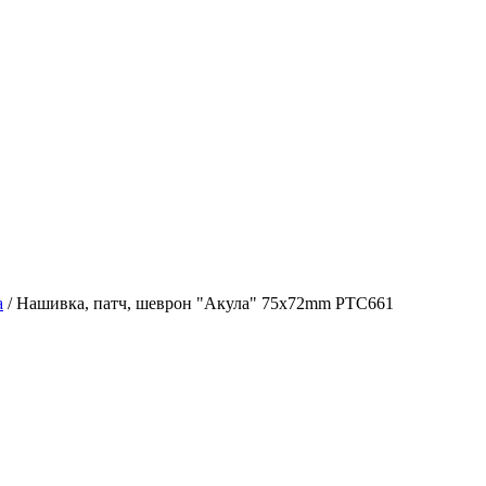
а
/
Нашивка, патч, шеврон "Акула" 75x72mm PTC661