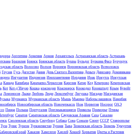
ндорра
Аргентина
Армения
Армия
Архангельск
Астраханская область
Астрахань
отсвана
Бразилия
Брянск
Брянская область
Буквы
Бульдог
Буркина Фасо
Бурундук
одская область
Волосово
Волхов
Воронеж
Воронежская область
Всеволожск
б
Грузия
Гусь
Дагестан
Дания
День Святого Валентина
Деньги
Динозавр
Доминикана
индеец
Ингушетия
Индонезия
Инопланетянин
Иордания
Ирак
Иркутск
Иркутская
ка
Канада
Капибара
Карачаево-Черкессия
Карелия
Катар
Кед
Кемерово
Кемеровская
ь
Кот
Кот-д’Ивуар
Кошка
краснодар
Красноярск
Крокодил
Кронштадт
Крым
Кувейт
ы
Ломоносов
Лыжи
Любовь
Люди
Люксембург
Лягушка
Магадан
Магаданская
узыка
Мурманск
Мурманская область
Мышь
Мьянма
Наборы нашивок
Намибия
восибирск
Новосибирская область
Новочеркасск
Нож
Норвегия
Носорог
ОАЭ
ссо
Пицца
Польша
Португалия
Пресмыкающиеся
Приколы
Приморье
Птицы
Петербург
Саратов
Саратовская область
Саудовская Аравия
Саха
Сахалин
енск
Смоленская область
Сноуборд
Собака
Сова
Сомали
Спорт
СССР
Ставрополье
Тула
Тунис
Туризм
Туркменистан
Турция
Тыва
Тюменская область
Тюмень
Удмуртия
Хабаровский край
Хакасия
Хамелеон
Харлей
Хоккей
Хорватия
Цветы и Растения