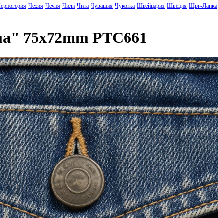
ерногория
Чехия
Чечня
Чили
Чита
Чувашия
Чукотка
Швейцария
Швеция
Шри-Ланка
ла" 75x72mm PTC661