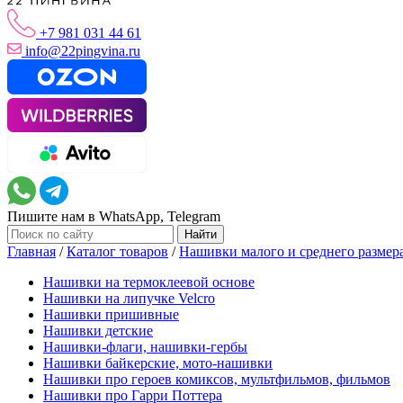
+7 981 031 44 61
info@22pingvina.ru
Пишите нам в WhatsApp, Telegram
Главная
/
Каталог товаров
/
Нашивки малого и среднего размер
Нашивки на термоклеевой основе
Нашивки на липучке Velcro
Нашивки пришивные
Нашивки детские
Нашивки-флаги, нашивки-гербы
Нашивки байкерские, мото-нашивки
Нашивки про героев комиксов, мультфильмов, фильмов
Нашивки про Гарри Поттера