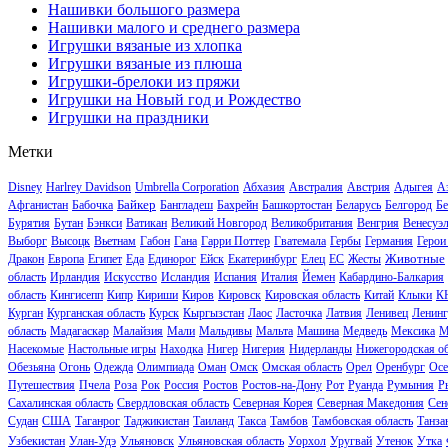
Нашивки большого размера
Нашивки малого и среднего размера
Игрушки вязаные из хлопка
Игрушки вязаные из плюша
Игрушки-брелоки из пряжи
Игрушки на Новый год и Рождество
Игрушки на праздники
Метки
Disney
Harlrey Davidson
Umbrella Corporation
Абхазия
Австралия
Австрия
Адыгея
А
Байкер
Афганистан
Бабочка
Бангладеш
Бахрейн
Башкортостан
Беларусь
Белгород
Бе
Бурятия
Бутан
Бэнкси
Ватикан
Великий Новгород
Великобритания
Венгрия
Венесуэ
Выборг
Высоцк
Вьетнам
Габон
Гана
Гарри Поттер
Гватемала
Гербы
Германия
Герои
Животные
Дракон
Европа
Египет
Еда
Единорог
Ейск
Екатеринбург
Елец
ЕС
Жесты
область
Ирландия
Искусство
Исландия
Испания
Италия
Йемен
Кабардино-Балкария
область
Кингисепп
Кипр
Кириши
Киров
Кировск
Кировская область
Китай
Клыки
К
Курган
Курганская область
Курск
Кыргызстан
Лаос
Ласточка
Латвия
Ленивец
Ленинг
область
Мадагаскар
Малайзия
Мали
Мальдивы
Мальта
Машина
Медведь
Мексика
М
Насекомые
Настольные игры
Находка
Нигер
Нигерия
Нидерланды
Нижегородская об
Обезьяна
Огонь
Одежда
Олимпиада
Оман
Омск
Омская область
Орел
Оренбург
Осе
Путешествия
Пчела
Роза
Рок
Россия
Ростов
Ростов-на-Дону
Рот
Руанда
Румыния
Р
Сахалинская область
Свердловская область
Северная Корея
Северная Македония
Сен
Судан
США
Таганрог
Таджикистан
Таиланд
Такса
Тамбов
Тамбовская область
Танза
Узбекистан
Улан-Удэ
Ульяновск
Ульяновская область
Уорхол
Уругвай
Утенок
Утка