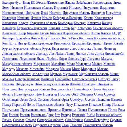
Животные
Екатеринбург
Елец
ЕС
Жесты
Жираф
Забайкалье
Земноводные
Зима
Змея
Иваново
Ивановская область
Иероглиф
Ииндеец
Ингушетия
Индонезия
Инопланетянин
Иордания
Ирак
Иркутск
Иркутская область
Ирландия
Искусство
Исландия
Испания
Италия
Йемен
Кабардино-Балкария
Казань
Калининград
Калмыкия
Калуга
Калужская область
Камбоджа
Камерун
Камчатка
Канада
Капибара
Карачаево-Черкессия
Карелия
Катар
Кед
Кемерово
Кемеровская область
Кингисепп
Кипр
Кириши
Киров
Кировск
Кировская область
Китай
Клыки
КНДР
Колибри
Колумбия
Конго
Корги
Космос
Коста-Рика
Кострома
Костромская область
Кот
Кот-д’Ивуар
Кошка
краснодар
Красноярск
Крокодил
Кронштадт
Крым
Кувейт
Курган
Курганская область
Курск
Кыргызстан
Лаос
Ласточка
Латвия
Ленивец
Ленинградская область
Леопард
Лес
Ливан
Ливия
Липецк
Лиса
Литва
Лихтинштейн
Логотипы
Ломоносов
Лыжи
Любовь
Люди
Люксембург
Лягушка
Магадан
Магаданская область
Мадагаскар
Малайзия
Мали
Мальдивы
Мальта
Машина
Медведь
Мексика
Мозамбик
Молдова
Монако
Мопс
Мордовия
Москва
Мотоцикл
Московская область
Музыка
Мурманск
Мурманская область
Мышь
Мьянма
Наборы нашивок
Намибия
Насекомые
Настольные игры
Находка
Нигер
Нигерия
Нидерланды
Нижегородская область
Нижний Новгород
Никарагуа
Новгород
Новгородская область
Новороссийск
Новосибирск
Новосибирская
область
Новочеркасск
Нож
Норвегия
Носорог
ОАЭ
Обезьяна
Огонь
Одежда
Олимпиада
Оман
Омск
Омская область
Орел
Оренбург
Осетия
Пакистан
Панама
Панда
Парагвай
Пенза
Пензенская область
Перу
Пикалево
Пикассо
Пицца
Польша
Португалия
Пресмыкающиеся
Приколы
Приморье
Птицы
Путешествия
Пчела
Роза
Рок
Россия
Ростов
Ростов-на-Дону
Рот
Руанда
Румыния
Рыбы
Рязанская область
Рязань
Салават
Самара
Самарская область
Сан-Марино
Санкт-Петербург
Саратов
Саратовская область
Саудовская Аравия
Саха
Сахалин
Сахалинская область