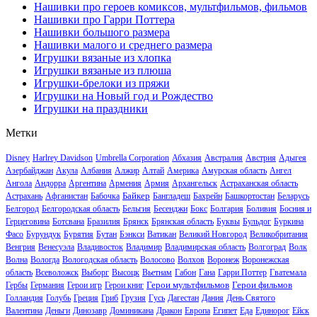
Нашивки про героев комиксов, мультфильмов, фильмов
Нашивки про Гарри Поттера
Нашивки большого размера
Нашивки малого и среднего размера
Игрушки вязаные из хлопка
Игрушки вязаные из плюша
Игрушки-брелоки из пряжи
Игрушки на Новый год и Рождество
Игрушки на праздники
Метки
Disney
Harlrey Davidson
Umbrella Corporation
Абхазия
Австралия
Австрия
Адыгея
Азербайджан
Акула
Албания
Алжир
Алтай
Америка
Амурская область
Ангел
Ангола
Андорра
Аргентина
Армения
Армия
Архангельск
Астраханская область
Байкер
Астрахань
Афганистан
Бабочка
Бангладеш
Бахрейн
Башкортостан
Беларусь
Белгород
Белгородская область
Бельгия
Бесенджи
Бокс
Болгария
Боливия
Босния и
Герцеговина
Ботсвана
Бразилия
Брянск
Брянская область
Буквы
Бульдог
Буркина
Фасо
Бурундук
Бурятия
Бутан
Бэнкси
Ватикан
Великий Новгород
Великобритания
Венгрия
Венесуэла
Владивосток
Владимир
Владимирская область
Волгоград
Волк
Волна
Вологда
Вологодская область
Волосово
Волхов
Воронеж
Воронежская
область
Всеволожск
Выборг
Высоцк
Вьетнам
Габон
Гана
Гарри Поттер
Гватемала
Герои мультфильмов
Герои фильмов
Гербы
Германия
Герои игр
Герои книг
Голландия
Голубь
Греция
Гриб
Грузия
Гусь
Дагестан
Дания
День Святого
Валентина
Деньги
Динозавр
Доминикана
Дракон
Европа
Египет
Еда
Единорог
Ейск