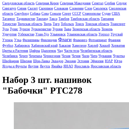
Свердловская область
Северная Корея
Северная Македония
Сенегал
Сербия
Сердце
Сингапур
Сирия
Скелет
Скорпион
Словакия
Словении
Слон
Смоленск
Смоленская
область
Сноуборд
Собака
Сова
Сомали
Спорт
СССР
Ставрополье
Судан
США
Таганрог
Таджикистан
Таиланд
Такса
Тамбов
Тамбовская область
Танзания
Татарстан
Тверская область
Тверь
Тигр
Тобольск
Томск
Томская область
Транспорт
Тула
Тунис
Туризм
Туркменистан
Турция
Тыва
Тюменская область
Тюмень
Удмуртия
Узбекистан
Улан-Удэ
Ульяновск
Ульяновская область
Уорхол
Уругвай
Флаги
Утенок
Утка
Филиппины
Финляндия
Фламинго
Фотоаппарат
Франция
Футбол
Хабаровск
Хабаровский край
Хакасия
Хамелеон
Харлей
Хоккей
Хорватия
Цветы и Растения
Цифры
Цыпленок
Чад
Части тела
Челябигнская область
Челябинск
Череп
Черепаха
Черногория
Чехия
Чечня
Чили
Чита
Чувашия
Чукотка
Швейцария
Швеция
Шри-Ланка
Эквадор
Эмоции
Эстония
Эфиопия
ЮАР
Югра
Ягоды и Фрукты
Якутия
Якутск
Ямайка
ЯНАО
Ярославль
Ярославская область
Набор 3 шт. нашивок
"Бабочки" PTC278