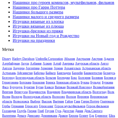
Нашивки про героев комиксов, мультфильмов, фильмов
Нашивки про Гарри Поттера
Нашивки большого размера
Нашивки малого и среднего размера
Игрушки вязаные из хлопка
Игрушки вязаные из плюша
Игрушки-брелоки из пряжи
Игрушки на Новый год и Рождество
Игрушки на праздники
Метки
Disney
Harlrey Davidson
Umbrella Corporation
Абхазия
Австралия
Австрия
Адыгея
Азербайджан
Акула
Албания
Алжир
Алтай
Америка
Амурская область
Ангел
Ангола
Андорра
Аргентина
Армения
Армия
Архангельск
Астраханская область
Байкер
Астрахань
Афганистан
Бабочка
Бангладеш
Бахрейн
Башкортостан
Беларусь
Белгород
Белгородская область
Бельгия
Бесенджи
Бокс
Болгария
Боливия
Босния и
Герцеговина
Ботсвана
Бразилия
Брянск
Брянская область
Буквы
Бульдог
Буркина
Фасо
Бурундук
Бурятия
Бутан
Бэнкси
Ватикан
Великий Новгород
Великобритания
Венгрия
Венесуэла
Владивосток
Владимир
Владимирская область
Волгоград
Волк
Волна
Вологда
Вологодская область
Волосово
Волхов
Воронеж
Воронежская
область
Всеволожск
Выборг
Высоцк
Вьетнам
Габон
Гана
Гарри Поттер
Гватемала
Герои мультфильмов
Герои фильмов
Гербы
Германия
Герои игр
Герои книг
Голландия
Голубь
Греция
Гриб
Грузия
Гусь
Дагестан
Дания
День Святого
Валентина
Деньги
Динозавр
Доминикана
Дракон
Европа
Египет
Еда
Единорог
Ейск