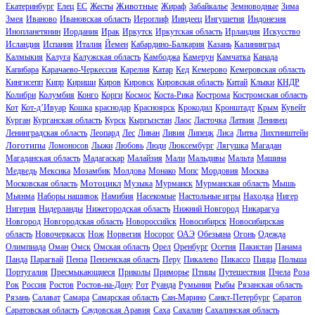
Животные
Екатеринбург
Елец
ЕС
Жесты
Жираф
Забайкалье
Земноводные
Зима
Змея
Иваново
Ивановская область
Иероглиф
Ииндеец
Ингушетия
Индонезия
Инопланетянин
Иордания
Ирак
Иркутск
Иркутская область
Ирландия
Искусство
Исландия
Испания
Италия
Йемен
Кабардино-Балкария
Казань
Калининград
Калмыкия
Калуга
Калужская область
Камбоджа
Камерун
Камчатка
Канада
Капибара
Карачаево-Черкессия
Карелия
Катар
Кед
Кемерово
Кемеровская область
Кингисепп
Кипр
Кириши
Киров
Кировск
Кировская область
Китай
Клыки
КНДР
Колибри
Колумбия
Конго
Корги
Космос
Коста-Рика
Кострома
Костромская область
Кот
Кот-д’Ивуар
Кошка
краснодар
Красноярск
Крокодил
Кронштадт
Крым
Кувейт
Курган
Курганская область
Курск
Кыргызстан
Лаос
Ласточка
Латвия
Ленивец
Ленинградская область
Леопард
Лес
Ливан
Ливия
Липецк
Лиса
Литва
Лихтинштейн
Логотипы
Ломоносов
Лыжи
Любовь
Люди
Люксембург
Лягушка
Магадан
Магаданская область
Мадагаскар
Малайзия
Мали
Мальдивы
Мальта
Машина
Медведь
Мексика
Мозамбик
Молдова
Монако
Мопс
Мордовия
Москва
Мотоцикл
Московская область
Музыка
Мурманск
Мурманская область
Мышь
Мьянма
Наборы нашивок
Намибия
Насекомые
Настольные игры
Находка
Нигер
Нигерия
Нидерланды
Нижегородская область
Нижний Новгород
Никарагуа
Новгород
Новгородская область
Новороссийск
Новосибирск
Новосибирская
область
Новочеркасск
Нож
Норвегия
Носорог
ОАЭ
Обезьяна
Огонь
Одежда
Олимпиада
Оман
Омск
Омская область
Орел
Оренбург
Осетия
Пакистан
Панама
Панда
Парагвай
Пенза
Пензенская область
Перу
Пикалево
Пикассо
Пицца
Польша
Португалия
Пресмыкающиеся
Приколы
Приморье
Птицы
Путешествия
Пчела
Роза
Рок
Россия
Ростов
Ростов-на-Дону
Рот
Руанда
Румыния
Рыбы
Рязанская область
Рязань
Салават
Самара
Самарская область
Сан-Марино
Санкт-Петербург
Саратов
Саратовская область
Саудовская Аравия
Саха
Сахалин
Сахалинская область