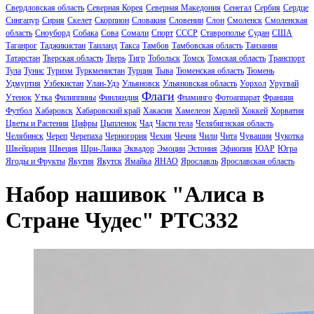
Свердловская область
Северная Корея
Северная Македония
Сенегал
Сербия
Сердце
Сингапур
Сирия
Скелет
Скорпион
Словакия
Словении
Слон
Смоленск
Смоленская
область
Сноуборд
Собака
Сова
Сомали
Спорт
СССР
Ставрополье
Судан
США
Таганрог
Таджикистан
Таиланд
Такса
Тамбов
Тамбовская область
Танзания
Татарстан
Тверская область
Тверь
Тигр
Тобольск
Томск
Томская область
Транспорт
Тула
Тунис
Туризм
Туркменистан
Турция
Тыва
Тюменская область
Тюмень
Удмуртия
Узбекистан
Улан-Удэ
Ульяновск
Ульяновская область
Уорхол
Уругвай
Флаги
Утенок
Утка
Филиппины
Финляндия
Фламинго
Фотоаппарат
Франция
Футбол
Хабаровск
Хабаровский край
Хакасия
Хамелеон
Харлей
Хоккей
Хорватия
Цветы и Растения
Цифры
Цыпленок
Чад
Части тела
Челябигнская область
Челябинск
Череп
Черепаха
Черногория
Чехия
Чечня
Чили
Чита
Чувашия
Чукотка
Швейцария
Швеция
Шри-Ланка
Эквадор
Эмоции
Эстония
Эфиопия
ЮАР
Югра
Ягоды и Фрукты
Якутия
Якутск
Ямайка
ЯНАО
Ярославль
Ярославская область
Набор нашивок "Алиса в
Стране Чудес" PTC332