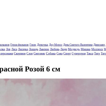
фильмов
Девочка
Герои фильмов
Гном
Дед Мороз
День Святого Валентина
Динозавр
олка
Медведь
Мишка
Лев
Лиса
Лисичка
Лошадь
Львенок
Любовь
Люди
Моллюск
М
Собака
 персонажи
Скорпион
Слон
Снеговик
Сова
Спорт
Супергерои
Такса
Тигр
Тиг
расной Розой 6 см