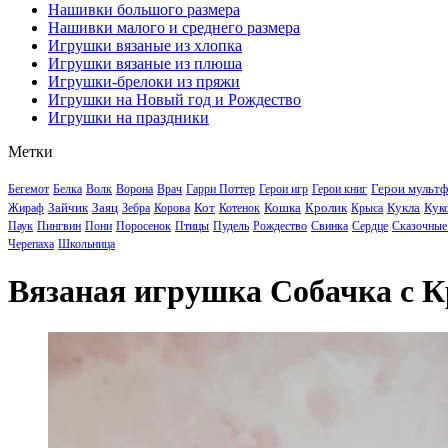
Нашивки большого размера
Нашивки малого и среднего размера
Игрушки вязаные из хлопка
Игрушки вязаные из плюша
Игрушки-брелоки из пряжи
Игрушки на Новый год и Рождество
Игрушки на праздники
Метки
Герои мульт
Бегемот
Белка
Волк
Ворона
Врач
Гарри Поттер
Герои игр
Герои книг
Зайчик
Заяц
Кот
Кошка
Кролик
Кукла
Кук
Жираф
Зебра
Корова
Котенок
Крыса
Паук
Пингвин
Пони
Поросенок
Птицы
Пудель
Рождество
Свинка
Сердце
Сказочные
Черепаха
Школьница
Вязаная игрушка Собачка с К