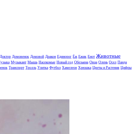
Животные
Доктор
Домовенок
Домовой
Дракон
Единорог
Ёж
Ежик
Енот
узыка
Музыкант
Мышь
Насекомые
Новый год
Обезьяна
Овца
Олень
Осел
Панда
ренок
Транспорт
Тролль
Улитка
Футбол
Хамелеон
Хрюшка
Цветы и Растения
Цифры