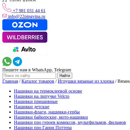
+7 981 031 44 61
info@22pingvina.ru
Пишите нам в WhatsApp, Telegram
Главная
/
Каталог товаров
/
Игрушки вязаные из хлопка
/
Вязан
Нашивки на термоклеевой основе
Нашивки на липучке Velcro
Нашивки пришивные
Нашивки детские
Нашивки-флаги, нашивки-гербы
Нашивки байкерские, мото-нашивки
Нашивки про героев комиксов, мультфильмов, фильмов
Нашивки про Гарри Поттера