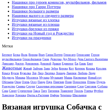
Нашивки про героев комиксов, мультфильмов, фильмов
Нашивки про Гарри Поттера
Нашивки большого размера
Нашивки малого и среднего размера
Игрушки вязаные из хлопка
Игрушки вязаные из плюша
Игрушки-брелоки из пряжи
Игрушки на Новый год и Рождество
Игрушки на праздники
Метки
Герои
Бегемот
Белка
Волк
Ворона
Врач
Гарри Поттер
Герои игр
Герои книг
мультфильмов
Девочка
Герои фильмов
Гном
Дед Мороз
День Святого Валентина
Динозавр
Доктор
Домовенок
Домовой
Дракон
Единорог
Ёж
Ежик
Енот
Животные
Зайчик
Заяц
Кот
Кошка
Кролик
Жираф
Зебра
Корова
Котенок
Кукла
Куколка
Крыса
Лев
Лиса
Лисичка
Лошадь
Львенок
Любовь
Люди
Медведь
Мишка
Моллюск
Музыка
Музыкант
Мышь
Насекомые
Новый год
Обезьяна
Овца
Олень
Осел
Панда
Паук
Пингвин
Пони
Поросенок
Птицы
Пудель
Собака
Рождество
Свинка
Сердце
Сказочные персонажи
Скорпион
Слон
Снеговик
Сова
Спорт
Супергерои
Такса
Тигр
Тигренок
Транспорт
Тролль
Улитка
Футбол
Хамелеон
Хрюшка
Цветы и Растения
Цифры
Черепаха
Школьница
Вязаная игрушка Собачка с