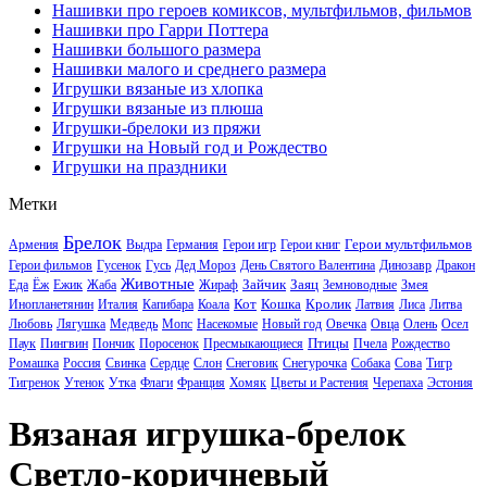
Нашивки про героев комиксов, мультфильмов, фильмов
Нашивки про Гарри Поттера
Нашивки большого размера
Нашивки малого и среднего размера
Игрушки вязаные из хлопка
Игрушки вязаные из плюша
Игрушки-брелоки из пряжи
Игрушки на Новый год и Рождество
Игрушки на праздники
Метки
Брелок
Герои мультфильмов
Армения
Выдра
Германия
Герои игр
Герои книг
Герои фильмов
Гусенок
Гусь
Дед Мороз
День Святого Валентина
Динозавр
Дракон
Животные
Зайчик
Заяц
Еда
Ёж
Ежик
Жаба
Жираф
Земноводные
Змея
Кот
Кошка
Кролик
Инопланетянин
Италия
Капибара
Коала
Латвия
Лиса
Литва
Любовь
Лягушка
Медведь
Мопс
Насекомые
Новый год
Овечка
Овца
Олень
Осел
Птицы
Паук
Пингвин
Пончик
Поросенок
Пресмыкающиеся
Пчела
Рождество
Ромашка
Россия
Свинка
Сердце
Слон
Снеговик
Снегурочка
Собака
Сова
Тигр
Тигренок
Утенок
Утка
Флаги
Франция
Хомяк
Цветы и Растения
Черепаха
Эстония
Вязаная игрушка-брелок
Светло-коричневый