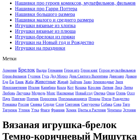
Нашивки про героев комиксов, мультфильмов, фильмов
Нашивки про Гарри Поттера
Нашивки большого размера
Нашивки малого и среднего размера
Игрушки вязаные из хлопка
Игрушки вязаные из плюша
Игрушки-брелоки из пряжи
Игрушки на Новый год и Рождество
Игрушки на праздники
Метки
Брелок
Герои мультфильмов
Армения
Выдра
Германия
Герои игр
Герои книг
Герои фильмов
Гусенок
Гусь
Дед Мороз
День Святого Валентина
Динозавр
Дракон
Животные
Зайчик
Заяц
Еда
Ёж
Ежик
Жаба
Жираф
Земноводные
Змея
Кот
Кошка
Кролик
Инопланетянин
Италия
Капибара
Коала
Латвия
Лиса
Литва
Любовь
Лягушка
Медведь
Мопс
Насекомые
Новый год
Овечка
Овца
Олень
Осел
Птицы
Паук
Пингвин
Пончик
Поросенок
Пресмыкающиеся
Пчела
Рождество
Ромашка
Россия
Свинка
Сердце
Слон
Снеговик
Снегурочка
Собака
Сова
Тигр
Тигренок
Утенок
Утка
Флаги
Франция
Хомяк
Цветы и Растения
Черепаха
Эстония
Вязаная игрушка-брелок
Темно-коричневый Мишутка