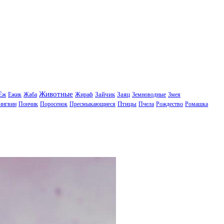
Животные
Зайчик
Заяц
Ёж
Ежик
Жаба
Жираф
Земноводные
Змея
Птицы
ингвин
Пончик
Поросенок
Пресмыкающиеся
Пчела
Рождество
Ромашка