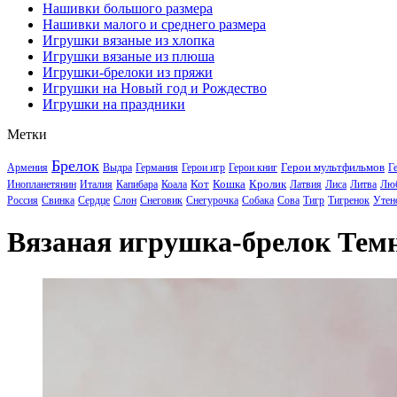
Нашивки большого размера
Нашивки малого и среднего размера
Игрушки вязаные из хлопка
Игрушки вязаные из плюша
Игрушки-брелоки из пряжи
Игрушки на Новый год и Рождество
Игрушки на праздники
Метки
Брелок
Герои мультфильмов
Армения
Выдра
Германия
Герои игр
Герои книг
Г
Кот
Кошка
Кролик
Инопланетянин
Италия
Капибара
Коала
Латвия
Лиса
Литва
Лю
Россия
Свинка
Сердце
Слон
Снеговик
Снегурочка
Собака
Сова
Тигр
Тигренок
Утен
Вязаная игрушка-брелок Тем