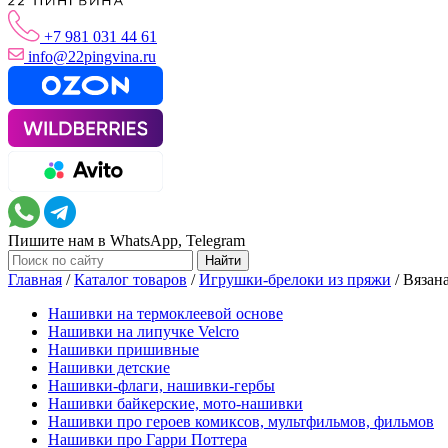
+7 981 031 44 61
info@22pingvina.ru
Пишите нам в WhatsApp, Telegram
Главная
/
Каталог товаров
/
Игрушки-брелоки из пряжи
/
Вязан
Нашивки на термоклеевой основе
Нашивки на липучке Velcro
Нашивки пришивные
Нашивки детские
Нашивки-флаги, нашивки-гербы
Нашивки байкерские, мото-нашивки
Нашивки про героев комиксов, мультфильмов, фильмов
Нашивки про Гарри Поттера