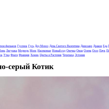
ерои фильмов
Гусенок
Гусь
Дед Мороз
День Святого Валентина
Динозавр
Дракон
Еда
бовь
Лягушка
Медведь
Мопс
Насекомые
Новый год
Овечка
Овца
Олень
Осел
Паук
П
ок
Утка
Флаги
Франция
Хомяк
Цветы и Растения
Черепаха
Эстония
но-серый Котик