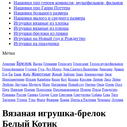
Нашивки про героев комиксов, мультфильмов, фильмов
Нашивки про Гарри Поттера
Нашивки большого размера
Нашивки малого и среднего размера
Игрушки вязаные из хлопка
Игрушки вязаные из плюша
Игрушки-брелоки из пряжи
Игрушки на Новый год и Рождество
Игрушки на праздники
Метки
Брелок
Герои мультфильмов
Армения
Выдра
Германия
Герои игр
Герои книг
Герои фильмов
Гусенок
Гусь
Дед Мороз
День Святого Валентина
Динозавр
Дракон
Животные
Зайчик
Заяц
Еда
Ёж
Ежик
Жаба
Жираф
Земноводные
Змея
Кот
Кошка
Кролик
Инопланетянин
Италия
Капибара
Коала
Латвия
Лиса
Литва
Любовь
Лягушка
Медведь
Мопс
Насекомые
Новый год
Овечка
Овца
Олень
Осел
Птицы
Паук
Пингвин
Пончик
Поросенок
Пресмыкающиеся
Пчела
Рождество
Ромашка
Россия
Свинка
Сердце
Слон
Снеговик
Снегурочка
Собака
Сова
Тигр
Тигренок
Утенок
Утка
Флаги
Франция
Хомяк
Цветы и Растения
Черепаха
Эстония
Вязаная игрушка-брелок
Белый Котик