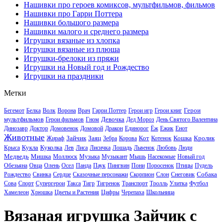
Нашивки про героев комиксов, мультфильмов, фильмов
Нашивки про Гарри Поттера
Нашивки большого размера
Нашивки малого и среднего размера
Игрушки вязаные из хлопка
Игрушки вязаные из плюша
Игрушки-брелоки из пряжи
Игрушки на Новый год и Рождество
Игрушки на праздники
Метки
Герои
Бегемот
Белка
Волк
Ворона
Врач
Гарри Поттер
Герои игр
Герои книг
мультфильмов
Девочка
Герои фильмов
Гном
Дед Мороз
День Святого Валентина
Динозавр
Доктор
Домовенок
Домовой
Дракон
Единорог
Ёж
Ежик
Енот
Животные
Зайчик
Заяц
Кот
Кошка
Кролик
Жираф
Зебра
Корова
Котенок
Кукла
Куколка
Крыса
Лев
Лиса
Лисичка
Лошадь
Львенок
Любовь
Люди
Медведь
Мишка
Моллюск
Музыка
Музыкант
Мышь
Насекомые
Новый год
Обезьяна
Овца
Олень
Осел
Панда
Паук
Пингвин
Пони
Поросенок
Птицы
Пудель
Собака
Рождество
Свинка
Сердце
Сказочные персонажи
Скорпион
Слон
Снеговик
Сова
Спорт
Супергерои
Такса
Тигр
Тигренок
Транспорт
Тролль
Улитка
Футбол
Хамелеон
Хрюшка
Цветы и Растения
Цифры
Черепаха
Школьница
Вязаная игрушка Зайчик с