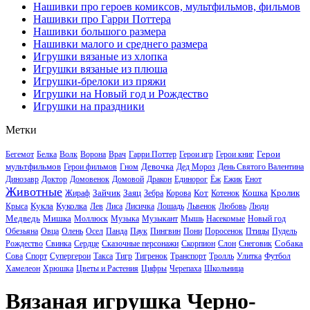
Нашивки про героев комиксов, мультфильмов, фильмов
Нашивки про Гарри Поттера
Нашивки большого размера
Нашивки малого и среднего размера
Игрушки вязаные из хлопка
Игрушки вязаные из плюша
Игрушки-брелоки из пряжи
Игрушки на Новый год и Рождество
Игрушки на праздники
Метки
Герои
Бегемот
Белка
Волк
Ворона
Врач
Гарри Поттер
Герои игр
Герои книг
мультфильмов
Девочка
Герои фильмов
Гном
Дед Мороз
День Святого Валентина
Динозавр
Доктор
Домовенок
Домовой
Дракон
Единорог
Ёж
Ежик
Енот
Животные
Зайчик
Заяц
Кот
Кошка
Кролик
Жираф
Зебра
Корова
Котенок
Кукла
Куколка
Крыса
Лев
Лиса
Лисичка
Лошадь
Львенок
Любовь
Люди
Медведь
Мишка
Моллюск
Музыка
Музыкант
Мышь
Насекомые
Новый год
Обезьяна
Овца
Олень
Осел
Панда
Паук
Пингвин
Пони
Поросенок
Птицы
Пудель
Собака
Рождество
Свинка
Сердце
Сказочные персонажи
Скорпион
Слон
Снеговик
Сова
Спорт
Супергерои
Такса
Тигр
Тигренок
Транспорт
Тролль
Улитка
Футбол
Хамелеон
Хрюшка
Цветы и Растения
Цифры
Черепаха
Школьница
Вязаная игрушка Черно-