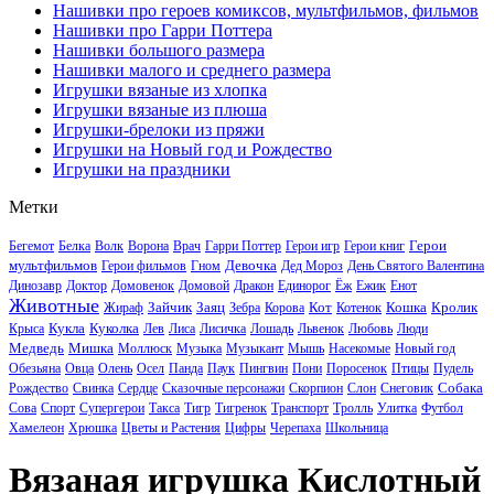
Нашивки про героев комиксов, мультфильмов, фильмов
Нашивки про Гарри Поттера
Нашивки большого размера
Нашивки малого и среднего размера
Игрушки вязаные из хлопка
Игрушки вязаные из плюша
Игрушки-брелоки из пряжи
Игрушки на Новый год и Рождество
Игрушки на праздники
Метки
Герои
Бегемот
Белка
Волк
Ворона
Врач
Гарри Поттер
Герои игр
Герои книг
мультфильмов
Девочка
Герои фильмов
Гном
Дед Мороз
День Святого Валентина
Динозавр
Доктор
Домовенок
Домовой
Дракон
Единорог
Ёж
Ежик
Енот
Животные
Зайчик
Заяц
Кот
Кошка
Кролик
Жираф
Зебра
Корова
Котенок
Кукла
Куколка
Крыса
Лев
Лиса
Лисичка
Лошадь
Львенок
Любовь
Люди
Медведь
Мишка
Моллюск
Музыка
Музыкант
Мышь
Насекомые
Новый год
Обезьяна
Овца
Олень
Осел
Панда
Паук
Пингвин
Пони
Поросенок
Птицы
Пудель
Собака
Рождество
Свинка
Сердце
Сказочные персонажи
Скорпион
Слон
Снеговик
Сова
Спорт
Супергерои
Такса
Тигр
Тигренок
Транспорт
Тролль
Улитка
Футбол
Хамелеон
Хрюшка
Цветы и Растения
Цифры
Черепаха
Школьница
Вязаная игрушка Кислотный