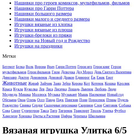
Нашивки про героев комиксов, мультфильмов, фильмов
Нашивки про Гарри Поттера
Нашивки большого размера
Нашивки малого и среднего размера
Игрушки вязаные из хлопка
Игрушки вязаные из плюша
Игрушки-брелоки из пряжи
Игрушки на Новый год и Рождество
Игрушки на праздники
Метки
Герои
Бегемот
Белка
Волк
Ворона
Врач
Гарри Поттер
Герои игр
Герои книг
мультфильмов
Девочка
Герои фильмов
Гном
Дед Мороз
День Святого Валентина
Динозавр
Доктор
Домовенок
Домовой
Дракон
Единорог
Ёж
Ежик
Енот
Животные
Зайчик
Заяц
Кот
Кошка
Кролик
Жираф
Зебра
Корова
Котенок
Кукла
Куколка
Крыса
Лев
Лиса
Лисичка
Лошадь
Львенок
Любовь
Люди
Медведь
Мишка
Моллюск
Музыка
Музыкант
Мышь
Насекомые
Новый год
Обезьяна
Овца
Олень
Осел
Панда
Паук
Пингвин
Пони
Поросенок
Птицы
Пудель
Собака
Рождество
Свинка
Сердце
Сказочные персонажи
Скорпион
Слон
Снеговик
Сова
Спорт
Супергерои
Такса
Тигр
Тигренок
Транспорт
Тролль
Улитка
Футбол
Хамелеон
Хрюшка
Цветы и Растения
Цифры
Черепаха
Школьница
Вязаная игрушка Улитка 6/5