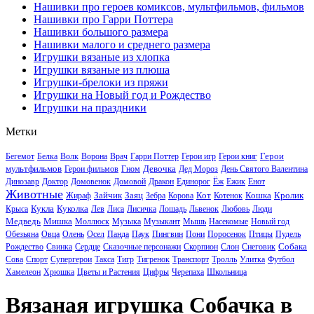
Нашивки про героев комиксов, мультфильмов, фильмов
Нашивки про Гарри Поттера
Нашивки большого размера
Нашивки малого и среднего размера
Игрушки вязаные из хлопка
Игрушки вязаные из плюша
Игрушки-брелоки из пряжи
Игрушки на Новый год и Рождество
Игрушки на праздники
Метки
Герои
Бегемот
Белка
Волк
Ворона
Врач
Гарри Поттер
Герои игр
Герои книг
мультфильмов
Девочка
Герои фильмов
Гном
Дед Мороз
День Святого Валентина
Динозавр
Доктор
Домовенок
Домовой
Дракон
Единорог
Ёж
Ежик
Енот
Животные
Зайчик
Заяц
Кот
Кошка
Кролик
Жираф
Зебра
Корова
Котенок
Кукла
Куколка
Крыса
Лев
Лиса
Лисичка
Лошадь
Львенок
Любовь
Люди
Медведь
Мишка
Моллюск
Музыка
Музыкант
Мышь
Насекомые
Новый год
Обезьяна
Овца
Олень
Осел
Панда
Паук
Пингвин
Пони
Поросенок
Птицы
Пудель
Собака
Рождество
Свинка
Сердце
Сказочные персонажи
Скорпион
Слон
Снеговик
Сова
Спорт
Супергерои
Такса
Тигр
Тигренок
Транспорт
Тролль
Улитка
Футбол
Хамелеон
Хрюшка
Цветы и Растения
Цифры
Черепаха
Школьница
Вязаная игрушка Собачка в