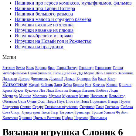
Нашивки про героев комиксов, мультфильмов, фильмов
Нашивки про Гарри Поттера
Нашивки большого размера
Нашивки малого и среднего размера
Игрушки вязаные из хлопка
Игрушки вязаные из плюша
Игрушки-брелоки из пряжи
Игрушки на Новый год и Рождество
Игрушки на праздники
Метки
Герои
Бегемот
Белка
Волк
Ворона
Врач
Гарри Поттер
Герои игр
Герои книг
мультфильмов
Девочка
Герои фильмов
Гном
Дед Мороз
День Святого Валентина
Динозавр
Доктор
Домовенок
Домовой
Дракон
Единорог
Ёж
Ежик
Енот
Животные
Зайчик
Заяц
Кот
Кошка
Кролик
Жираф
Зебра
Корова
Котенок
Кукла
Куколка
Крыса
Лев
Лиса
Лисичка
Лошадь
Львенок
Любовь
Люди
Медведь
Мишка
Моллюск
Музыка
Музыкант
Мышь
Насекомые
Новый год
Обезьяна
Овца
Олень
Осел
Панда
Паук
Пингвин
Пони
Поросенок
Птицы
Пудель
Собака
Рождество
Свинка
Сердце
Сказочные персонажи
Скорпион
Слон
Снеговик
Сова
Спорт
Супергерои
Такса
Тигр
Тигренок
Транспорт
Тролль
Улитка
Футбол
Хамелеон
Хрюшка
Цветы и Растения
Цифры
Черепаха
Школьница
Вязаная игрушка Слоник 6