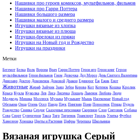
Нашивки про героев комиксов, мультфильмов, фильмов
Нашивки про Гарри Поттера
Нашивки большого размера
Нашивки малого и среднего размера
Игрушки вязаные из хлопка
Игрушки вязаные из плюша
Игрушки-брелоки из пряжи
Игрушки на Новый год и Рождество
Игрушки на праздники
Метки
Герои
Бегемот
Белка
Волк
Ворона
Врач
Гарри Поттер
Герои игр
Герои книг
мультфильмов
Девочка
Герои фильмов
Гном
Дед Мороз
День Святого Валентина
Динозавр
Доктор
Домовенок
Домовой
Дракон
Единорог
Ёж
Ежик
Енот
Животные
Зайчик
Заяц
Кот
Кошка
Кролик
Жираф
Зебра
Корова
Котенок
Кукла
Куколка
Крыса
Лев
Лиса
Лисичка
Лошадь
Львенок
Любовь
Люди
Медведь
Мишка
Моллюск
Музыка
Музыкант
Мышь
Насекомые
Новый год
Обезьяна
Овца
Олень
Осел
Панда
Паук
Пингвин
Пони
Поросенок
Птицы
Пудель
Собака
Рождество
Свинка
Сердце
Сказочные персонажи
Скорпион
Слон
Снеговик
Сова
Спорт
Супергерои
Такса
Тигр
Тигренок
Транспорт
Тролль
Улитка
Футбол
Хамелеон
Хрюшка
Цветы и Растения
Цифры
Черепаха
Школьница
Вязаная игрушка Серый