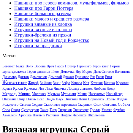
Нашивки про героев комиксов, мультфильмов, фильмов
Нашивки про Гарри Поттера
Нашивки большого размера
Нашивки малого и среднего размера
Игрушки вязаные из хлопка
Игрушки вязаные из плюша
Игрушки-брелоки из пряжи
Игрушки на Новый год и Рождество
Игрушки на праздники
Метки
Герои
Бегемот
Белка
Волк
Ворона
Врач
Гарри Поттер
Герои игр
Герои книг
мультфильмов
Девочка
Герои фильмов
Гном
Дед Мороз
День Святого Валентина
Динозавр
Доктор
Домовенок
Домовой
Дракон
Единорог
Ёж
Ежик
Енот
Животные
Зайчик
Заяц
Кот
Кошка
Кролик
Жираф
Зебра
Корова
Котенок
Кукла
Куколка
Крыса
Лев
Лиса
Лисичка
Лошадь
Львенок
Любовь
Люди
Медведь
Мишка
Моллюск
Музыка
Музыкант
Мышь
Насекомые
Новый год
Обезьяна
Овца
Олень
Осел
Панда
Паук
Пингвин
Пони
Поросенок
Птицы
Пудель
Собака
Рождество
Свинка
Сердце
Сказочные персонажи
Скорпион
Слон
Снеговик
Сова
Спорт
Супергерои
Такса
Тигр
Тигренок
Транспорт
Тролль
Улитка
Футбол
Хамелеон
Хрюшка
Цветы и Растения
Цифры
Черепаха
Школьница
Вязаная игрушка Серый