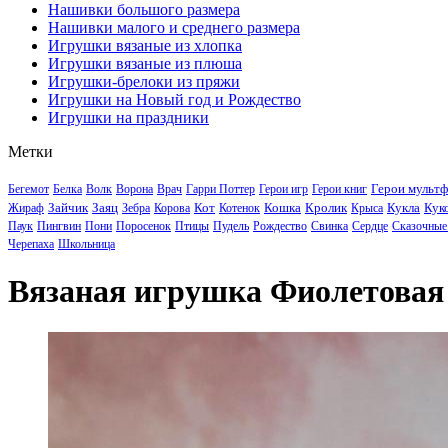
Нашивки большого размера
Нашивки малого и среднего размера
Игрушки вязаные из хлопка
Игрушки вязаные из плюша
Игрушки-брелоки из пряжи
Игрушки на Новый год и Рождество
Игрушки на праздники
Метки
Герои мульт
Бегемот
Белка
Волк
Ворона
Врач
Гарри Поттер
Герои игр
Герои книг
Зайчик
Заяц
Кот
Кошка
Кролик
Кукла
Кук
Жираф
Зебра
Корова
Котенок
Крыса
Паук
Пингвин
Пони
Поросенок
Птицы
Пудель
Рождество
Свинка
Сердце
Сказочные
Черепаха
Школьница
Вязаная игрушка Фиолетовая