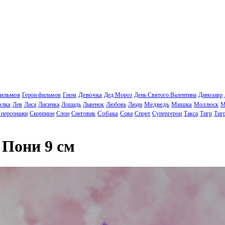
фильмов
Девочка
Герои фильмов
Гном
Дед Мороз
День Святого Валентина
Динозавр
олка
Медведь
Мишка
Лев
Лиса
Лисичка
Лошадь
Львенок
Любовь
Люди
Моллюск
М
Собака
 персонажи
Скорпион
Слон
Снеговик
Сова
Спорт
Супергерои
Такса
Тигр
Тиг
 Пони 9 см