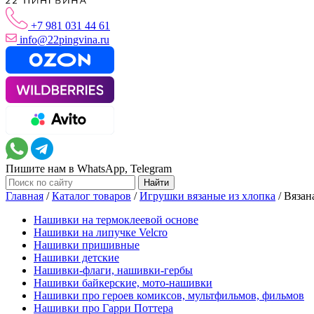
+7 981 031 44 61
info@22pingvina.ru
Пишите нам в WhatsApp, Telegram
Главная
/
Каталог товаров
/
Игрушки вязаные из хлопка
/
Вязан
Нашивки на термоклеевой основе
Нашивки на липучке Velcro
Нашивки пришивные
Нашивки детские
Нашивки-флаги, нашивки-гербы
Нашивки байкерские, мото-нашивки
Нашивки про героев комиксов, мультфильмов, фильмов
Нашивки про Гарри Поттера