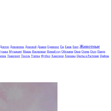
Животные
Доктор
Домовенок
Домовой
Дракон
Единорог
Ёж
Ежик
Енот
узыка
Музыкант
Мышь
Насекомые
Новый год
Обезьяна
Овца
Олень
Осел
Панда
ренок
Транспорт
Тролль
Улитка
Футбол
Хамелеон
Хрюшка
Цветы и Растения
Цифры