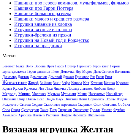
Нашивки про героев комиксов, мультфильмов, фильмов
Нашивки про Гарри Поттера
Нашивки большого размера
Нашивки малого и среднего размера
Игрушки вязаные из хлопка
Игрушки вязаные из плюша
Игрушки-брелоки из пряжи
Игрушки на Новый год и Рождество
Игрушки на праздники
Метки
Герои
Бегемот
Белка
Волк
Ворона
Врач
Гарри Поттер
Герои игр
Герои книг
мультфильмов
Девочка
Герои фильмов
Гном
Дед Мороз
День Святого Валентина
Динозавр
Доктор
Домовенок
Домовой
Дракон
Единорог
Ёж
Ежик
Енот
Животные
Зайчик
Заяц
Кот
Кошка
Кролик
Жираф
Зебра
Корова
Котенок
Кукла
Куколка
Крыса
Лев
Лиса
Лисичка
Лошадь
Львенок
Любовь
Люди
Медведь
Мишка
Моллюск
Музыка
Музыкант
Мышь
Насекомые
Новый год
Обезьяна
Овца
Олень
Осел
Панда
Паук
Пингвин
Пони
Поросенок
Птицы
Пудель
Собака
Рождество
Свинка
Сердце
Сказочные персонажи
Скорпион
Слон
Снеговик
Сова
Спорт
Супергерои
Такса
Тигр
Тигренок
Транспорт
Тролль
Улитка
Футбол
Хамелеон
Хрюшка
Цветы и Растения
Цифры
Черепаха
Школьница
Вязаная игрушка Желтая