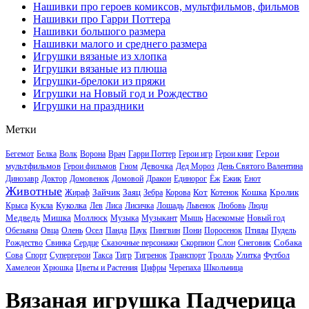
Нашивки про героев комиксов, мультфильмов, фильмов
Нашивки про Гарри Поттера
Нашивки большого размера
Нашивки малого и среднего размера
Игрушки вязаные из хлопка
Игрушки вязаные из плюша
Игрушки-брелоки из пряжи
Игрушки на Новый год и Рождество
Игрушки на праздники
Метки
Герои
Бегемот
Белка
Волк
Ворона
Врач
Гарри Поттер
Герои игр
Герои книг
мультфильмов
Девочка
Герои фильмов
Гном
Дед Мороз
День Святого Валентина
Динозавр
Доктор
Домовенок
Домовой
Дракон
Единорог
Ёж
Ежик
Енот
Животные
Зайчик
Заяц
Кот
Кошка
Кролик
Жираф
Зебра
Корова
Котенок
Кукла
Куколка
Крыса
Лев
Лиса
Лисичка
Лошадь
Львенок
Любовь
Люди
Медведь
Мишка
Моллюск
Музыка
Музыкант
Мышь
Насекомые
Новый год
Обезьяна
Овца
Олень
Осел
Панда
Паук
Пингвин
Пони
Поросенок
Птицы
Пудель
Собака
Рождество
Свинка
Сердце
Сказочные персонажи
Скорпион
Слон
Снеговик
Сова
Спорт
Супергерои
Такса
Тигр
Тигренок
Транспорт
Тролль
Улитка
Футбол
Хамелеон
Хрюшка
Цветы и Растения
Цифры
Черепаха
Школьница
Вязаная игрушка Падчерица