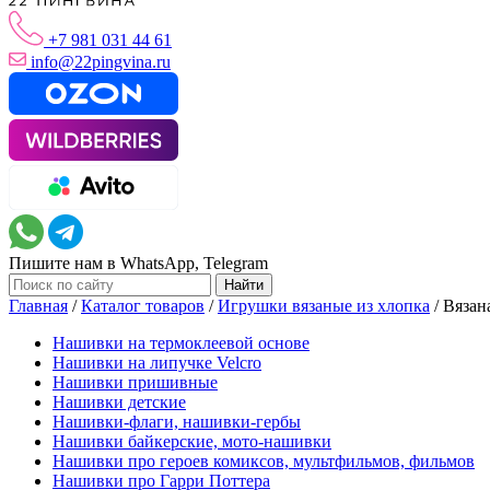
+7 981 031 44 61
info@22pingvina.ru
Пишите нам в WhatsApp, Telegram
Главная
/
Каталог товаров
/
Игрушки вязаные из хлопка
/
Вязан
Нашивки на термоклеевой основе
Нашивки на липучке Velcro
Нашивки пришивные
Нашивки детские
Нашивки-флаги, нашивки-гербы
Нашивки байкерские, мото-нашивки
Нашивки про героев комиксов, мультфильмов, фильмов
Нашивки про Гарри Поттера