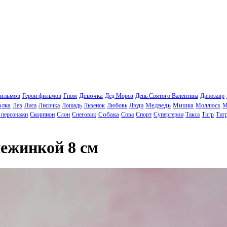
фильмов
Девочка
Герои фильмов
Гном
Дед Мороз
День Святого Валентина
Динозавр
олка
Медведь
Мишка
Лев
Лиса
Лисичка
Лошадь
Львенок
Любовь
Люди
Моллюск
М
Собака
 персонажи
Скорпион
Слон
Снеговик
Сова
Спорт
Супергерои
Такса
Тигр
Тиг
ежинкой 8 см