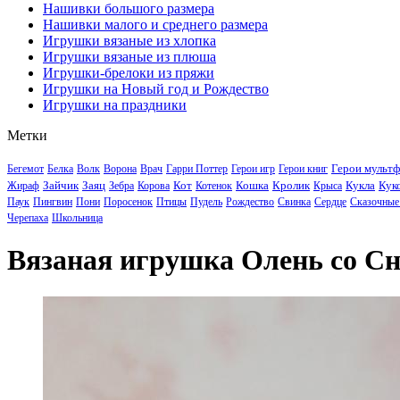
Нашивки большого размера
Нашивки малого и среднего размера
Игрушки вязаные из хлопка
Игрушки вязаные из плюша
Игрушки-брелоки из пряжи
Игрушки на Новый год и Рождество
Игрушки на праздники
Метки
Герои мульт
Бегемот
Белка
Волк
Ворона
Врач
Гарри Поттер
Герои игр
Герои книг
Зайчик
Заяц
Кот
Кошка
Кролик
Кукла
Кук
Жираф
Зебра
Корова
Котенок
Крыса
Паук
Пингвин
Пони
Поросенок
Птицы
Пудель
Рождество
Свинка
Сердце
Сказочные
Черепаха
Школьница
Вязаная игрушка Олень со Сн