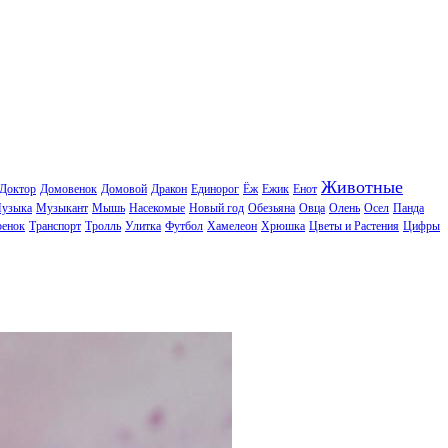
Животные
Доктор
Домовенок
Домовой
Дракон
Единорог
Ёж
Ежик
Енот
узыка
Музыкант
Мышь
Насекомые
Новый год
Обезьяна
Овца
Олень
Осел
Панда
ренок
Транспорт
Тролль
Улитка
Футбол
Хамелеон
Хрюшка
Цветы и Растения
Цифры