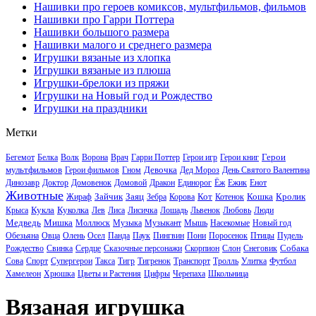
Нашивки про героев комиксов, мультфильмов, фильмов
Нашивки про Гарри Поттера
Нашивки большого размера
Нашивки малого и среднего размера
Игрушки вязаные из хлопка
Игрушки вязаные из плюша
Игрушки-брелоки из пряжи
Игрушки на Новый год и Рождество
Игрушки на праздники
Метки
Герои
Бегемот
Белка
Волк
Ворона
Врач
Гарри Поттер
Герои игр
Герои книг
мультфильмов
Девочка
Герои фильмов
Гном
Дед Мороз
День Святого Валентина
Динозавр
Доктор
Домовенок
Домовой
Дракон
Единорог
Ёж
Ежик
Енот
Животные
Зайчик
Заяц
Кот
Кошка
Кролик
Жираф
Зебра
Корова
Котенок
Кукла
Куколка
Крыса
Лев
Лиса
Лисичка
Лошадь
Львенок
Любовь
Люди
Медведь
Мишка
Моллюск
Музыка
Музыкант
Мышь
Насекомые
Новый год
Обезьяна
Овца
Олень
Осел
Панда
Паук
Пингвин
Пони
Поросенок
Птицы
Пудель
Собака
Рождество
Свинка
Сердце
Сказочные персонажи
Скорпион
Слон
Снеговик
Сова
Спорт
Супергерои
Такса
Тигр
Тигренок
Транспорт
Тролль
Улитка
Футбол
Хамелеон
Хрюшка
Цветы и Растения
Цифры
Черепаха
Школьница
Вязаная игрушка