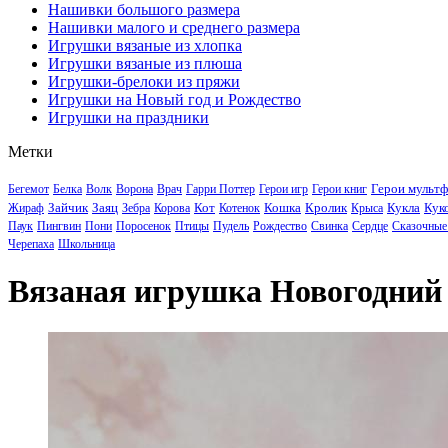
Нашивки большого размера
Нашивки малого и среднего размера
Игрушки вязаные из хлопка
Игрушки вязаные из плюша
Игрушки-брелоки из пряжи
Игрушки на Новый год и Рождество
Игрушки на праздники
Метки
Герои мульт
Бегемот
Белка
Волк
Ворона
Врач
Гарри Поттер
Герои игр
Герои книг
Зайчик
Заяц
Кот
Кошка
Кролик
Кукла
Кук
Жираф
Зебра
Корова
Котенок
Крыса
Паук
Пингвин
Пони
Поросенок
Птицы
Пудель
Рождество
Свинка
Сердце
Сказочные
Черепаха
Школьница
Вязаная игрушка Новогодний