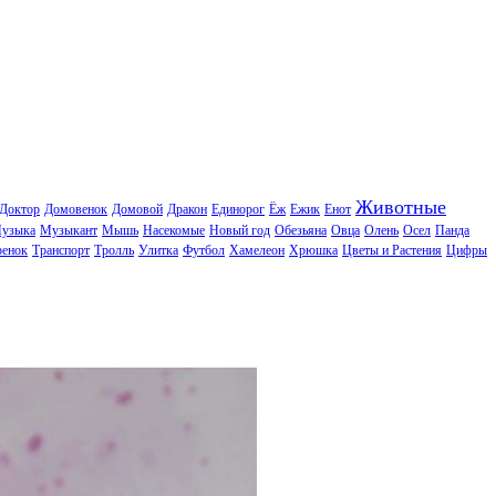
Животные
Доктор
Домовенок
Домовой
Дракон
Единорог
Ёж
Ежик
Енот
узыка
Музыкант
Мышь
Насекомые
Новый год
Обезьяна
Овца
Олень
Осел
Панда
ренок
Транспорт
Тролль
Улитка
Футбол
Хамелеон
Хрюшка
Цветы и Растения
Цифры