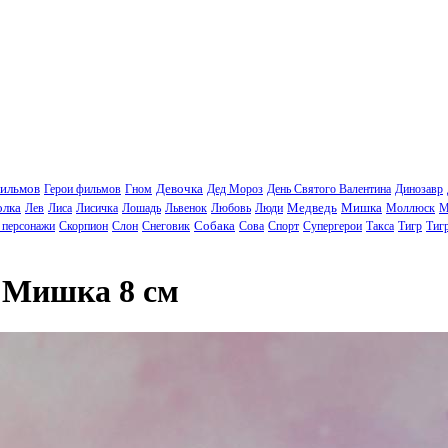
фильмов
Девочка
Герои фильмов
Гном
Дед Мороз
День Святого Валентина
Динозавр
олка
Медведь
Мишка
Лев
Лиса
Лисичка
Лошадь
Львенок
Любовь
Люди
Моллюск
М
Собака
 персонажи
Скорпион
Слон
Снеговик
Сова
Спорт
Супергерои
Такса
Тигр
Тиг
 Мишка 8 см