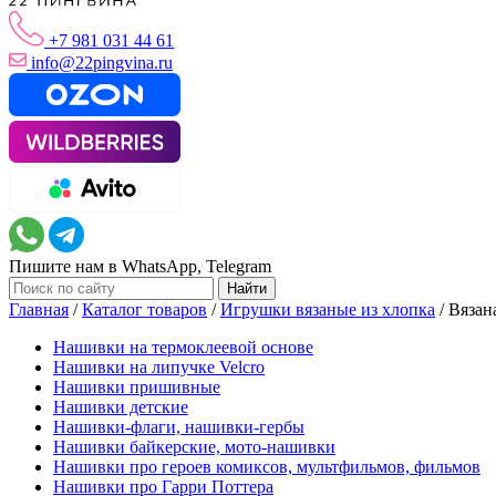
+7 981 031 44 61
info@22pingvina.ru
Пишите нам в WhatsApp, Telegram
Главная
/
Каталог товаров
/
Игрушки вязаные из хлопка
/
Вязан
Нашивки на термоклеевой основе
Нашивки на липучке Velcro
Нашивки пришивные
Нашивки детские
Нашивки-флаги, нашивки-гербы
Нашивки байкерские, мото-нашивки
Нашивки про героев комиксов, мультфильмов, фильмов
Нашивки про Гарри Поттера