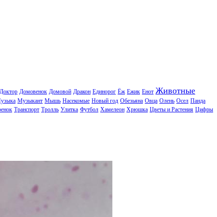
Животные
Доктор
Домовенок
Домовой
Дракон
Единорог
Ёж
Ежик
Енот
узыка
Музыкант
Мышь
Насекомые
Новый год
Обезьяна
Овца
Олень
Осел
Панда
ренок
Транспорт
Тролль
Улитка
Футбол
Хамелеон
Хрюшка
Цветы и Растения
Цифры