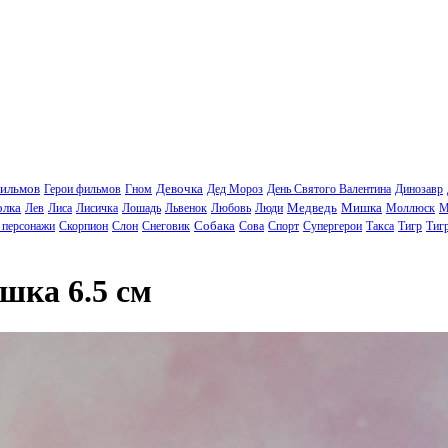
фильмов
Девочка
Герои фильмов
Гном
Дед Мороз
День Святого Валентина
Динозавр
олка
Медведь
Мишка
Лев
Лиса
Лисичка
Лошадь
Львенок
Любовь
Люди
Моллюск
М
Собака
 персонажи
Скорпион
Слон
Снеговик
Сова
Спорт
Супергерои
Такса
Тигр
Тиг
ка 6.5 см