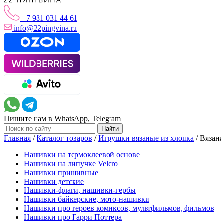
+7 981 031 44 61
info@22pingvina.ru
Пишите нам в WhatsApp, Telegram
Главная
/
Каталог товаров
/
Игрушки вязаные из хлопка
/
Вязан
Нашивки на термоклеевой основе
Нашивки на липучке Velcro
Нашивки пришивные
Нашивки детские
Нашивки-флаги, нашивки-гербы
Нашивки байкерские, мото-нашивки
Нашивки про героев комиксов, мультфильмов, фильмов
Нашивки про Гарри Поттера