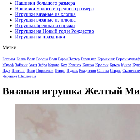
Нашивки большого размера
Нашивки малого и среднего размера
Игрушки вязаные из хлопка
Игрушки вязаные из плюша
Игрушки-брелоки из пряжи
Игрушки на Новый год и Рождество
Игрушки на праздники
Метки
Герои мульт
Бегемот
Белка
Волк
Ворона
Врач
Гарри Поттер
Герои игр
Герои книг
Зайчик
Заяц
Кот
Кошка
Кролик
Кукла
Кук
Жираф
Зебра
Корова
Котенок
Крыса
Паук
Пингвин
Пони
Поросенок
Птицы
Пудель
Рождество
Свинка
Сердце
Сказочные
Черепаха
Школьница
Вязаная игрушка Желтый Миш