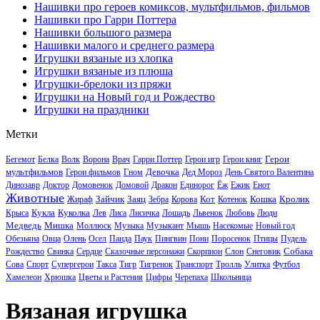
Нашивки про героев комиксов, мультфильмов, фильмов
Нашивки про Гарри Поттера
Нашивки большого размера
Нашивки малого и среднего размера
Игрушки вязаные из хлопка
Игрушки вязаные из плюша
Игрушки-брелоки из пряжи
Игрушки на Новый год и Рождество
Игрушки на праздники
Метки
Герои
Бегемот
Белка
Волк
Ворона
Врач
Гарри Поттер
Герои игр
Герои книг
мультфильмов
Девочка
Герои фильмов
Гном
Дед Мороз
День Святого Валентина
Динозавр
Доктор
Домовенок
Домовой
Дракон
Единорог
Ёж
Ежик
Енот
Животные
Зайчик
Заяц
Кот
Кошка
Кролик
Жираф
Зебра
Корова
Котенок
Кукла
Куколка
Крыса
Лев
Лиса
Лисичка
Лошадь
Львенок
Любовь
Люди
Медведь
Мишка
Моллюск
Музыка
Музыкант
Мышь
Насекомые
Новый год
Обезьяна
Овца
Олень
Осел
Панда
Паук
Пингвин
Пони
Поросенок
Птицы
Пудель
Собака
Рождество
Свинка
Сердце
Сказочные персонажи
Скорпион
Слон
Снеговик
Сова
Спорт
Супергерои
Такса
Тигр
Тигренок
Транспорт
Тролль
Улитка
Футбол
Хамелеон
Хрюшка
Цветы и Растения
Цифры
Черепаха
Школьница
Вязаная игрушка