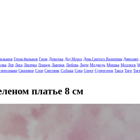
фильмов
Девочка
Герои фильмов
Гном
Дед Мороз
День Святого Валентина
Динозавр
олка
Медведь
Мишка
Лев
Лиса
Лисичка
Лошадь
Львенок
Любовь
Люди
Моллюск
М
Собака
 персонажи
Скорпион
Слон
Снеговик
Сова
Спорт
Супергерои
Такса
Тигр
Тиг
леном платье 8 см