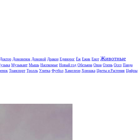
Животные
Доктор
Домовенок
Домовой
Дракон
Единорог
Ёж
Ежик
Енот
узыка
Музыкант
Мышь
Насекомые
Новый год
Обезьяна
Овца
Олень
Осел
Панда
ренок
Транспорт
Тролль
Улитка
Футбол
Хамелеон
Хрюшка
Цветы и Растения
Цифры