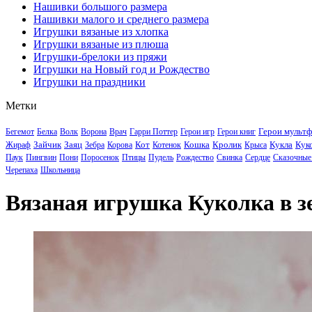
Нашивки большого размера
Нашивки малого и среднего размера
Игрушки вязаные из хлопка
Игрушки вязаные из плюша
Игрушки-брелоки из пряжи
Игрушки на Новый год и Рождество
Игрушки на праздники
Метки
Герои мульт
Бегемот
Белка
Волк
Ворона
Врач
Гарри Поттер
Герои игр
Герои книг
Зайчик
Заяц
Кот
Кошка
Кролик
Кукла
Кук
Жираф
Зебра
Корова
Котенок
Крыса
Паук
Пингвин
Пони
Поросенок
Птицы
Пудель
Рождество
Свинка
Сердце
Сказочные
Черепаха
Школьница
Вязаная игрушка Куколка в зе