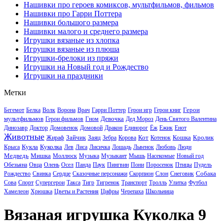
Нашивки про героев комиксов, мультфильмов, фильмов
Нашивки про Гарри Поттера
Нашивки большого размера
Нашивки малого и среднего размера
Игрушки вязаные из хлопка
Игрушки вязаные из плюша
Игрушки-брелоки из пряжи
Игрушки на Новый год и Рождество
Игрушки на праздники
Метки
Герои
Бегемот
Белка
Волк
Ворона
Врач
Гарри Поттер
Герои игр
Герои книг
мультфильмов
Девочка
Герои фильмов
Гном
Дед Мороз
День Святого Валентина
Динозавр
Доктор
Домовенок
Домовой
Дракон
Единорог
Ёж
Ежик
Енот
Животные
Зайчик
Заяц
Кот
Кошка
Кролик
Жираф
Зебра
Корова
Котенок
Кукла
Куколка
Крыса
Лев
Лиса
Лисичка
Лошадь
Львенок
Любовь
Люди
Медведь
Мишка
Моллюск
Музыка
Музыкант
Мышь
Насекомые
Новый год
Обезьяна
Овца
Олень
Осел
Панда
Паук
Пингвин
Пони
Поросенок
Птицы
Пудель
Собака
Рождество
Свинка
Сердце
Сказочные персонажи
Скорпион
Слон
Снеговик
Сова
Спорт
Супергерои
Такса
Тигр
Тигренок
Транспорт
Тролль
Улитка
Футбол
Хамелеон
Хрюшка
Цветы и Растения
Цифры
Черепаха
Школьница
Вязаная игрушка Куколка 9