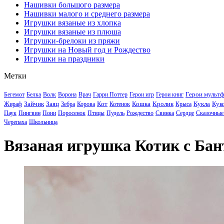
Нашивки большого размера
Нашивки малого и среднего размера
Игрушки вязаные из хлопка
Игрушки вязаные из плюша
Игрушки-брелоки из пряжи
Игрушки на Новый год и Рождество
Игрушки на праздники
Метки
Герои мульт
Бегемот
Белка
Волк
Ворона
Врач
Гарри Поттер
Герои игр
Герои книг
Зайчик
Заяц
Кот
Кошка
Кролик
Кукла
Кук
Жираф
Зебра
Корова
Котенок
Крыса
Паук
Пингвин
Пони
Поросенок
Птицы
Пудель
Рождество
Свинка
Сердце
Сказочные
Черепаха
Школьница
Вязаная игрушка Котик с Бан