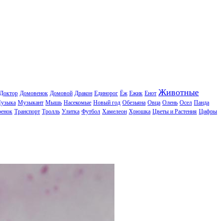
Животные
Доктор
Домовенок
Домовой
Дракон
Единорог
Ёж
Ежик
Енот
узыка
Музыкант
Мышь
Насекомые
Новый год
Обезьяна
Овца
Олень
Осел
Панда
ренок
Транспорт
Тролль
Улитка
Футбол
Хамелеон
Хрюшка
Цветы и Растения
Цифры