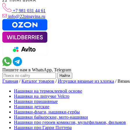
+7 981 031 44 61
info@22pingvina.ru
Пишите нам в WhatsApp, Telegram
Главная
/
Каталог товаров
/
Игрушки вязаные из хлопка
/
Вязан
Нашивки на термоклеевой основе
Нашивки на липучке Velcro
Нашивки пришивные
Нашивки детские
Нашивки-флаги, нашивки-гербы
Нашивки байкерские, мото-нашивки
Нашивки про героев комиксов, мультфильмов, фильмов
Нашивки про Гарри Поттера