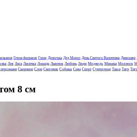
фильмов
Девочка
Герои фильмов
Гном
Дед Мороз
День Святого Валентина
Динозавр
олка
Медведь
Мишка
Лев
Лиса
Лисичка
Лошадь
Львенок
Любовь
Люди
Моллюск
М
Собака
 персонажи
Скорпион
Слон
Снеговик
Сова
Спорт
Супергерои
Такса
Тигр
Тиг
том 8 см