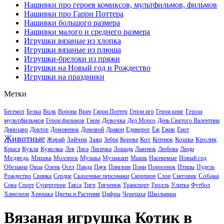
Нашивки про героев комиксов, мультфильмов, фильмов
Нашивки про Гарри Поттера
Нашивки большого размера
Нашивки малого и среднего размера
Игрушки вязаные из хлопка
Игрушки вязаные из плюша
Игрушки-брелоки из пряжи
Игрушки на Новый год и Рождество
Игрушки на праздники
Метки
Герои
Бегемот
Белка
Волк
Ворона
Врач
Гарри Поттер
Герои игр
Герои книг
мультфильмов
Девочка
Герои фильмов
Гном
Дед Мороз
День Святого Валентина
Динозавр
Доктор
Домовенок
Домовой
Дракон
Единорог
Ёж
Ежик
Енот
Животные
Зайчик
Заяц
Кот
Кошка
Кролик
Жираф
Зебра
Корова
Котенок
Кукла
Куколка
Крыса
Лев
Лиса
Лисичка
Лошадь
Львенок
Любовь
Люди
Медведь
Мишка
Моллюск
Музыка
Музыкант
Мышь
Насекомые
Новый год
Обезьяна
Овца
Олень
Осел
Панда
Паук
Пингвин
Пони
Поросенок
Птицы
Пудель
Собака
Рождество
Свинка
Сердце
Сказочные персонажи
Скорпион
Слон
Снеговик
Сова
Спорт
Супергерои
Такса
Тигр
Тигренок
Транспорт
Тролль
Улитка
Футбол
Хамелеон
Хрюшка
Цветы и Растения
Цифры
Черепаха
Школьница
Вязаная игрушка Котик в