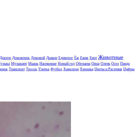
Животные
Доктор
Домовенок
Домовой
Дракон
Единорог
Ёж
Ежик
Енот
узыка
Музыкант
Мышь
Насекомые
Новый год
Обезьяна
Овца
Олень
Осел
Панда
ренок
Транспорт
Тролль
Улитка
Футбол
Хамелеон
Хрюшка
Цветы и Растения
Цифры