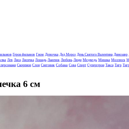
фильмов
Девочка
Герои фильмов
Гном
Дед Мороз
День Святого Валентина
Динозавр
олка
Медведь
Мишка
Лев
Лиса
Лисичка
Лошадь
Львенок
Любовь
Люди
Моллюск
М
Собака
 персонажи
Скорпион
Слон
Снеговик
Сова
Спорт
Супергерои
Такса
Тигр
Тиг
ечка 6 см