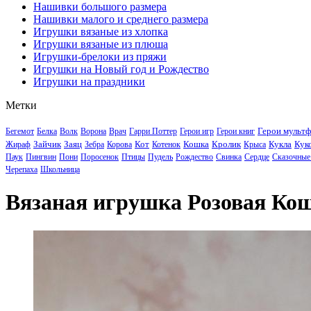
Нашивки большого размера
Нашивки малого и среднего размера
Игрушки вязаные из хлопка
Игрушки вязаные из плюша
Игрушки-брелоки из пряжи
Игрушки на Новый год и Рождество
Игрушки на праздники
Метки
Герои мульт
Бегемот
Белка
Волк
Ворона
Врач
Гарри Поттер
Герои игр
Герои книг
Зайчик
Заяц
Кот
Кошка
Кролик
Кукла
Кук
Жираф
Зебра
Корова
Котенок
Крыса
Паук
Пингвин
Пони
Поросенок
Птицы
Пудель
Рождество
Свинка
Сердце
Сказочные
Черепаха
Школьница
Вязаная игрушка Розовая Кош