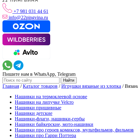
+7 981 031 44 61
info@22pingvina.ru
Пишите нам в WhatsApp, Telegram
Главная
/
Каталог товаров
/
Игрушки вязаные из хлопка
/
Вязан
Нашивки на термоклеевой основе
Нашивки на липучке Velcro
Нашивки пришивные
Нашивки детские
Нашивки-флаги, нашивки-гербы
Нашивки байкерские, мото-нашивки
Нашивки про героев комиксов, мультфильмов, фильмов
Нашивки про Гарри Поттера