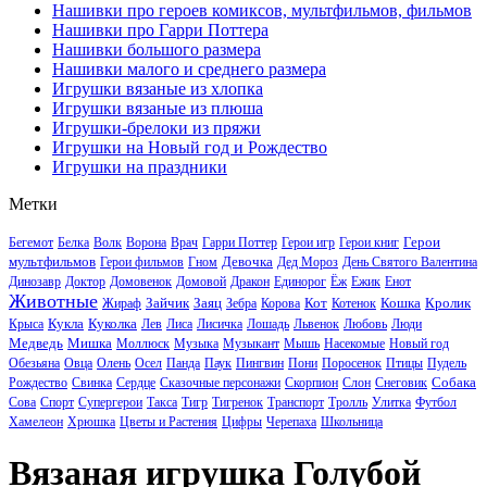
Нашивки про героев комиксов, мультфильмов, фильмов
Нашивки про Гарри Поттера
Нашивки большого размера
Нашивки малого и среднего размера
Игрушки вязаные из хлопка
Игрушки вязаные из плюша
Игрушки-брелоки из пряжи
Игрушки на Новый год и Рождество
Игрушки на праздники
Метки
Герои
Бегемот
Белка
Волк
Ворона
Врач
Гарри Поттер
Герои игр
Герои книг
мультфильмов
Девочка
Герои фильмов
Гном
Дед Мороз
День Святого Валентина
Динозавр
Доктор
Домовенок
Домовой
Дракон
Единорог
Ёж
Ежик
Енот
Животные
Зайчик
Заяц
Кот
Кошка
Кролик
Жираф
Зебра
Корова
Котенок
Кукла
Куколка
Крыса
Лев
Лиса
Лисичка
Лошадь
Львенок
Любовь
Люди
Медведь
Мишка
Моллюск
Музыка
Музыкант
Мышь
Насекомые
Новый год
Обезьяна
Овца
Олень
Осел
Панда
Паук
Пингвин
Пони
Поросенок
Птицы
Пудель
Собака
Рождество
Свинка
Сердце
Сказочные персонажи
Скорпион
Слон
Снеговик
Сова
Спорт
Супергерои
Такса
Тигр
Тигренок
Транспорт
Тролль
Улитка
Футбол
Хамелеон
Хрюшка
Цветы и Растения
Цифры
Черепаха
Школьница
Вязаная игрушка Голубой