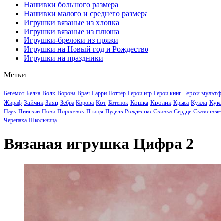
Нашивки большого размера
Нашивки малого и среднего размера
Игрушки вязаные из хлопка
Игрушки вязаные из плюша
Игрушки-брелоки из пряжи
Игрушки на Новый год и Рождество
Игрушки на праздники
Метки
Герои мульт
Бегемот
Белка
Волк
Ворона
Врач
Гарри Поттер
Герои игр
Герои книг
Зайчик
Заяц
Кот
Кошка
Кролик
Кукла
Кук
Жираф
Зебра
Корова
Котенок
Крыса
Паук
Пингвин
Пони
Поросенок
Птицы
Пудель
Рождество
Свинка
Сердце
Сказочные
Черепаха
Школьница
Вязаная игрушка Цифра 2