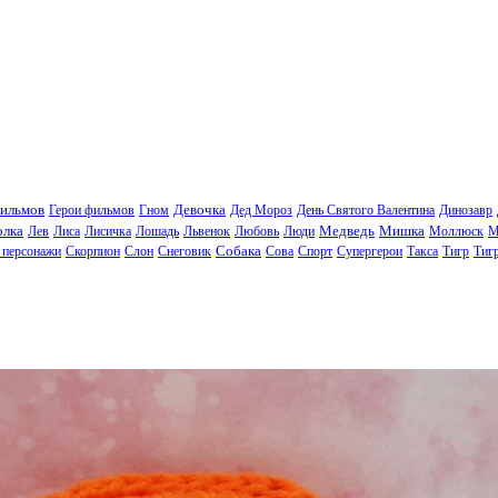
фильмов
Девочка
Герои фильмов
Гном
Дед Мороз
День Святого Валентина
Динозавр
олка
Медведь
Мишка
Лев
Лиса
Лисичка
Лошадь
Львенок
Любовь
Люди
Моллюск
М
Собака
 персонажи
Скорпион
Слон
Снеговик
Сова
Спорт
Супергерои
Такса
Тигр
Тиг