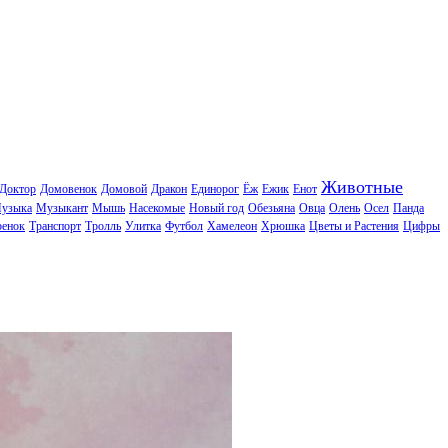
Животные
Доктор
Домовенок
Домовой
Дракон
Единорог
Ёж
Ежик
Енот
узыка
Музыкант
Мышь
Насекомые
Новый год
Обезьяна
Овца
Олень
Осел
Панда
ренок
Транспорт
Тролль
Улитка
Футбол
Хамелеон
Хрюшка
Цветы и Растения
Цифры