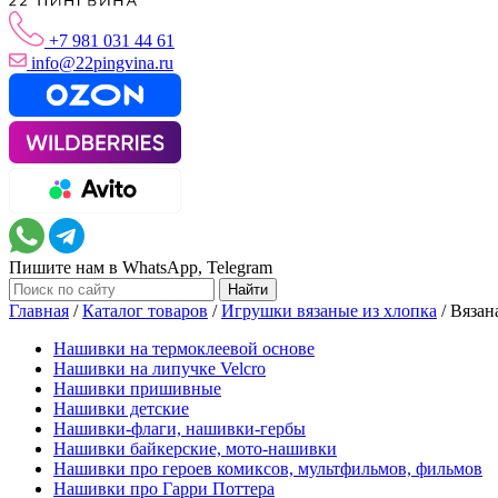
+7 981 031 44 61
info@22pingvina.ru
Пишите нам в WhatsApp, Telegram
Главная
/
Каталог товаров
/
Игрушки вязаные из хлопка
/
Вязан
Нашивки на термоклеевой основе
Нашивки на липучке Velcro
Нашивки пришивные
Нашивки детские
Нашивки-флаги, нашивки-гербы
Нашивки байкерские, мото-нашивки
Нашивки про героев комиксов, мультфильмов, фильмов
Нашивки про Гарри Поттера