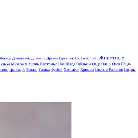
Животные
Доктор
Домовенок
Домовой
Дракон
Единорог
Ёж
Ежик
Енот
узыка
Музыкант
Мышь
Насекомые
Новый год
Обезьяна
Овца
Олень
Осел
Панда
ренок
Транспорт
Тролль
Улитка
Футбол
Хамелеон
Хрюшка
Цветы и Растения
Цифры