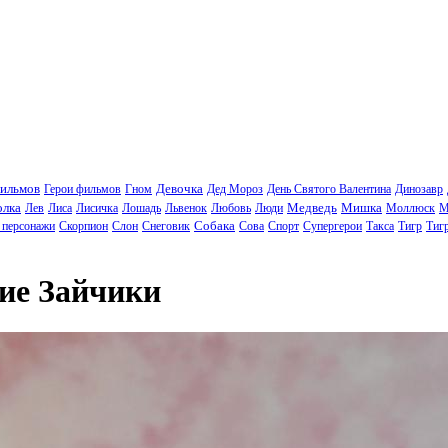
фильмов
Девочка
Герои фильмов
Гном
Дед Мороз
День Святого Валентина
Динозавр
олка
Медведь
Мишка
Лев
Лиса
Лисичка
Лошадь
Львенок
Любовь
Люди
Моллюск
М
Собака
 персонажи
Скорпион
Слон
Снеговик
Сова
Спорт
Супергерои
Такса
Тигр
Тиг
ие Зайчики