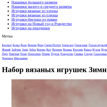
Нашивки большого размера
Нашивки малого и среднего размера
Игрушки вязаные из хлопка
Игрушки вязаные из плюша
Игрушки-брелоки из пряжи
Игрушки на Новый год и Рождество
Игрушки на праздники
Метки
Герои мульт
Бегемот
Белка
Волк
Ворона
Врач
Гарри Поттер
Герои игр
Герои книг
Зайчик
Заяц
Кот
Кошка
Кролик
Кукла
Кук
Жираф
Зебра
Корова
Котенок
Крыса
Паук
Пингвин
Пони
Поросенок
Птицы
Пудель
Рождество
Свинка
Сердце
Сказочные
Черепаха
Школьница
Набор вязаных игрушек Зимн