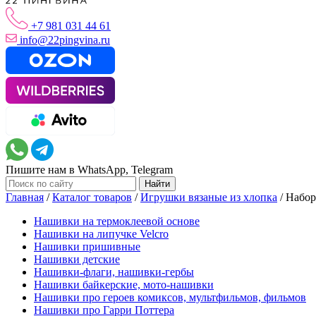
+7 981 031 44 61
info@22pingvina.ru
Пишите нам в WhatsApp, Telegram
Главная
/
Каталог товаров
/
Игрушки вязаные из хлопка
/
Набор
Нашивки на термоклеевой основе
Нашивки на липучке Velcro
Нашивки пришивные
Нашивки детские
Нашивки-флаги, нашивки-гербы
Нашивки байкерские, мото-нашивки
Нашивки про героев комиксов, мультфильмов, фильмов
Нашивки про Гарри Поттера