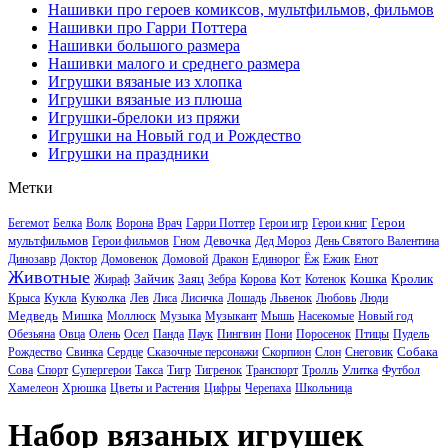
Нашивки про героев комиксов, мультфильмов, фильмов
Нашивки про Гарри Поттера
Нашивки большого размера
Нашивки малого и среднего размера
Игрушки вязаные из хлопка
Игрушки вязаные из плюша
Игрушки-брелоки из пряжи
Игрушки на Новый год и Рождество
Игрушки на праздники
Метки
Герои
Бегемот
Белка
Волк
Ворона
Врач
Гарри Поттер
Герои игр
Герои книг
мультфильмов
Девочка
Герои фильмов
Гном
Дед Мороз
День Святого Валентина
Динозавр
Доктор
Домовенок
Домовой
Дракон
Единорог
Ёж
Ежик
Енот
Животные
Зайчик
Заяц
Кот
Кошка
Кролик
Жираф
Зебра
Корова
Котенок
Кукла
Куколка
Крыса
Лев
Лиса
Лисичка
Лошадь
Львенок
Любовь
Люди
Медведь
Мишка
Моллюск
Музыка
Музыкант
Мышь
Насекомые
Новый год
Обезьяна
Овца
Олень
Осел
Панда
Паук
Пингвин
Пони
Поросенок
Птицы
Пудель
Собака
Рождество
Свинка
Сердце
Сказочные персонажи
Скорпион
Слон
Снеговик
Сова
Спорт
Супергерои
Такса
Тигр
Тигренок
Транспорт
Тролль
Улитка
Футбол
Хамелеон
Хрюшка
Цветы и Растения
Цифры
Черепаха
Школьница
Набор вязаных игрушек