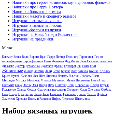
Нашивки про героев комиксов, мультфильмов, фильмов
Нашивки про Гарри Поттера
Нашивки большого размера
Нашивки малого и среднего размера
Игрушки вязаные из хлопка
Игрушки вязаные из плюша
Игрушки-брелоки из пряжи
Игрушки на Новый год и Рождество
Игрушки на праздники
Метки
Герои
Бегемот
Белка
Волк
Ворона
Врач
Гарри Поттер
Герои игр
Герои книг
мультфильмов
Девочка
Герои фильмов
Гном
Дед Мороз
День Святого Валентина
Динозавр
Доктор
Домовенок
Домовой
Дракон
Единорог
Ёж
Ежик
Енот
Животные
Зайчик
Заяц
Кот
Кошка
Кролик
Жираф
Зебра
Корова
Котенок
Кукла
Куколка
Крыса
Лев
Лиса
Лисичка
Лошадь
Львенок
Любовь
Люди
Медведь
Мишка
Моллюск
Музыка
Музыкант
Мышь
Насекомые
Новый год
Обезьяна
Овца
Олень
Осел
Панда
Паук
Пингвин
Пони
Поросенок
Птицы
Пудель
Собака
Рождество
Свинка
Сердце
Сказочные персонажи
Скорпион
Слон
Снеговик
Сова
Спорт
Супергерои
Такса
Тигр
Тигренок
Транспорт
Тролль
Улитка
Футбол
Хамелеон
Хрюшка
Цветы и Растения
Цифры
Черепаха
Школьница
Набор вязаных игрушек