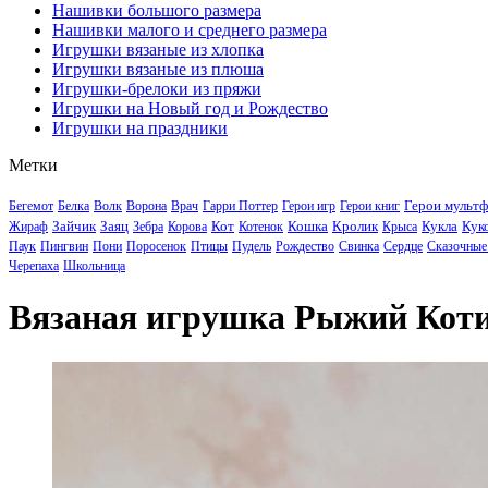
Нашивки большого размера
Нашивки малого и среднего размера
Игрушки вязаные из хлопка
Игрушки вязаные из плюша
Игрушки-брелоки из пряжи
Игрушки на Новый год и Рождество
Игрушки на праздники
Метки
Герои мульт
Бегемот
Белка
Волк
Ворона
Врач
Гарри Поттер
Герои игр
Герои книг
Зайчик
Заяц
Кот
Кошка
Кролик
Кукла
Кук
Жираф
Зебра
Корова
Котенок
Крыса
Паук
Пингвин
Пони
Поросенок
Птицы
Пудель
Рождество
Свинка
Сердце
Сказочные
Черепаха
Школьница
Вязаная игрушка Рыжий Коти