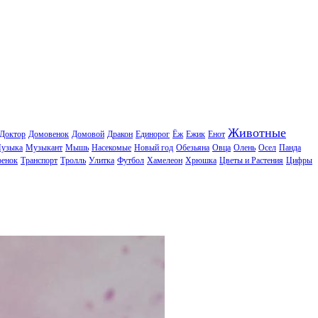
Животные
Доктор
Домовенок
Домовой
Дракон
Единорог
Ёж
Ежик
Енот
узыка
Музыкант
Мышь
Насекомые
Новый год
Обезьяна
Овца
Олень
Осел
Панда
ренок
Транспорт
Тролль
Улитка
Футбол
Хамелеон
Хрюшка
Цветы и Растения
Цифры