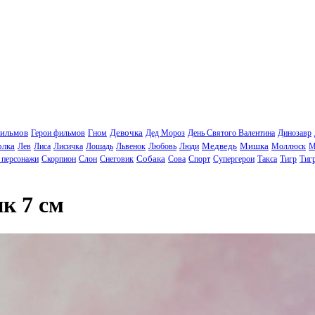
фильмов
Девочка
Герои фильмов
Гном
Дед Мороз
День Святого Валентина
Динозавр
олка
Медведь
Мишка
Лев
Лиса
Лисичка
Лошадь
Львенок
Любовь
Люди
Моллюск
М
Собака
 персонажи
Скорпион
Слон
Снеговик
Сова
Спорт
Супергерои
Такса
Тигр
Тиг
к 7 см