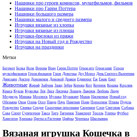
Нашивки про героев комиксов, мультфильмов, фильмов
Нашивки про Гарри Поттера
Нашивки большого размера
Нашивки малого и среднего размера
Игрушки вязаные из хлопка
Игрушки вязаные из плюша
Игрушки-брелоки из пряжи
Игрушки на Новый год и Рождество
Игрушки на праздники
Метки
Герои
Бегемот
Белка
Волк
Ворона
Врач
Гарри Поттер
Герои игр
Герои книг
мультфильмов
Девочка
Герои фильмов
Гном
Дед Мороз
День Святого Валентина
Динозавр
Доктор
Домовенок
Домовой
Дракон
Единорог
Ёж
Ежик
Енот
Животные
Зайчик
Заяц
Кот
Кошка
Кролик
Жираф
Зебра
Корова
Котенок
Кукла
Куколка
Крыса
Лев
Лиса
Лисичка
Лошадь
Львенок
Любовь
Люди
Медведь
Мишка
Моллюск
Музыка
Музыкант
Мышь
Насекомые
Новый год
Обезьяна
Овца
Олень
Осел
Панда
Паук
Пингвин
Пони
Поросенок
Птицы
Пудель
Собака
Рождество
Свинка
Сердце
Сказочные персонажи
Скорпион
Слон
Снеговик
Сова
Спорт
Супергерои
Такса
Тигр
Тигренок
Транспорт
Тролль
Улитка
Футбол
Хамелеон
Хрюшка
Цветы и Растения
Цифры
Черепаха
Школьница
Вязаная игрушка Кошечка в