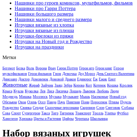
Нашивки про героев комиксов, мультфильмов, фильмов
Нашивки про Гарри Поттера
Нашивки большого размера
Нашивки малого и среднего размера
Игрушки вязаные из хлопка
Игрушки вязаные из плюша
Игрушки-брелоки из пряжи
Игрушки на Новый год и Рождество
Игрушки на праздники
Метки
Герои
Бегемот
Белка
Волк
Ворона
Врач
Гарри Поттер
Герои игр
Герои книг
мультфильмов
Девочка
Герои фильмов
Гном
Дед Мороз
День Святого Валентина
Динозавр
Доктор
Домовенок
Домовой
Дракон
Единорог
Ёж
Ежик
Енот
Животные
Зайчик
Заяц
Кот
Кошка
Кролик
Жираф
Зебра
Корова
Котенок
Кукла
Куколка
Крыса
Лев
Лиса
Лисичка
Лошадь
Львенок
Любовь
Люди
Медведь
Мишка
Моллюск
Музыка
Музыкант
Мышь
Насекомые
Новый год
Обезьяна
Овца
Олень
Осел
Панда
Паук
Пингвин
Пони
Поросенок
Птицы
Пудель
Собака
Рождество
Свинка
Сердце
Сказочные персонажи
Скорпион
Слон
Снеговик
Сова
Спорт
Супергерои
Такса
Тигр
Тигренок
Транспорт
Тролль
Улитка
Футбол
Хамелеон
Хрюшка
Цветы и Растения
Цифры
Черепаха
Школьница
Набор вязаных игрушек