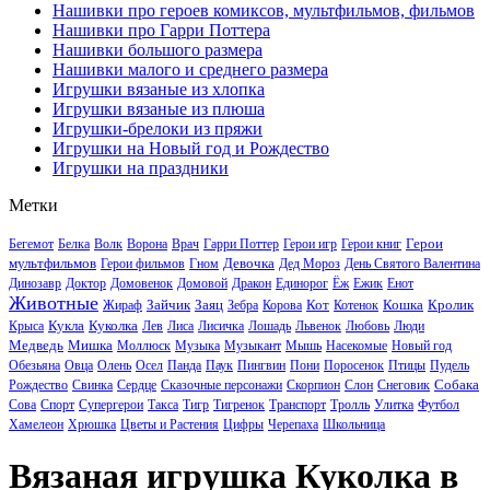
Нашивки про героев комиксов, мультфильмов, фильмов
Нашивки про Гарри Поттера
Нашивки большого размера
Нашивки малого и среднего размера
Игрушки вязаные из хлопка
Игрушки вязаные из плюша
Игрушки-брелоки из пряжи
Игрушки на Новый год и Рождество
Игрушки на праздники
Метки
Герои
Бегемот
Белка
Волк
Ворона
Врач
Гарри Поттер
Герои игр
Герои книг
мультфильмов
Девочка
Герои фильмов
Гном
Дед Мороз
День Святого Валентина
Динозавр
Доктор
Домовенок
Домовой
Дракон
Единорог
Ёж
Ежик
Енот
Животные
Зайчик
Заяц
Кот
Кошка
Кролик
Жираф
Зебра
Корова
Котенок
Кукла
Куколка
Крыса
Лев
Лиса
Лисичка
Лошадь
Львенок
Любовь
Люди
Медведь
Мишка
Моллюск
Музыка
Музыкант
Мышь
Насекомые
Новый год
Обезьяна
Овца
Олень
Осел
Панда
Паук
Пингвин
Пони
Поросенок
Птицы
Пудель
Собака
Рождество
Свинка
Сердце
Сказочные персонажи
Скорпион
Слон
Снеговик
Сова
Спорт
Супергерои
Такса
Тигр
Тигренок
Транспорт
Тролль
Улитка
Футбол
Хамелеон
Хрюшка
Цветы и Растения
Цифры
Черепаха
Школьница
Вязаная игрушка Куколка в