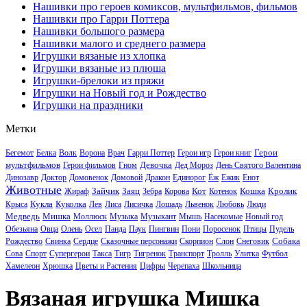
Нашивки про героев комиксов, мультфильмов, фильмов
Нашивки про Гарри Поттера
Нашивки большого размера
Нашивки малого и среднего размера
Игрушки вязаные из хлопка
Игрушки вязаные из плюша
Игрушки-брелоки из пряжи
Игрушки на Новый год и Рождество
Игрушки на праздники
Метки
Герои
Бегемот
Белка
Волк
Ворона
Врач
Гарри Поттер
Герои игр
Герои книг
мультфильмов
Девочка
Герои фильмов
Гном
Дед Мороз
День Святого Валентина
Динозавр
Доктор
Домовенок
Домовой
Дракон
Единорог
Ёж
Ежик
Енот
Животные
Зайчик
Заяц
Кот
Кошка
Кролик
Жираф
Зебра
Корова
Котенок
Кукла
Куколка
Крыса
Лев
Лиса
Лисичка
Лошадь
Львенок
Любовь
Люди
Медведь
Мишка
Моллюск
Музыка
Музыкант
Мышь
Насекомые
Новый год
Обезьяна
Овца
Олень
Осел
Панда
Паук
Пингвин
Пони
Поросенок
Птицы
Пудель
Собака
Рождество
Свинка
Сердце
Сказочные персонажи
Скорпион
Слон
Снеговик
Сова
Спорт
Супергерои
Такса
Тигр
Тигренок
Транспорт
Тролль
Улитка
Футбол
Хамелеон
Хрюшка
Цветы и Растения
Цифры
Черепаха
Школьница
Вязаная игрушка Мишка