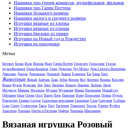
Нашивки про героев комиксов, мультфильмов, фильмов
Нашивки про Гарри Поттера
Нашивки большого размера
Нашивки малого и среднего размера
Игрушки вязаные из хлопка
Игрушки вязаные из плюша
Игрушки-брелоки из пряжи
Игрушки на Новый год и Рождество
Игрушки на праздники
Метки
Герои
Бегемот
Белка
Волк
Ворона
Врач
Гарри Поттер
Герои игр
Герои книг
мультфильмов
Девочка
Герои фильмов
Гном
Дед Мороз
День Святого Валентина
Динозавр
Доктор
Домовенок
Домовой
Дракон
Единорог
Ёж
Ежик
Енот
Животные
Зайчик
Заяц
Кот
Кошка
Кролик
Жираф
Зебра
Корова
Котенок
Кукла
Куколка
Крыса
Лев
Лиса
Лисичка
Лошадь
Львенок
Любовь
Люди
Медведь
Мишка
Моллюск
Музыка
Музыкант
Мышь
Насекомые
Новый год
Обезьяна
Овца
Олень
Осел
Панда
Паук
Пингвин
Пони
Поросенок
Птицы
Пудель
Собака
Рождество
Свинка
Сердце
Сказочные персонажи
Скорпион
Слон
Снеговик
Сова
Спорт
Супергерои
Такса
Тигр
Тигренок
Транспорт
Тролль
Улитка
Футбол
Хамелеон
Хрюшка
Цветы и Растения
Цифры
Черепаха
Школьница
Вязаная игрушка Розовый